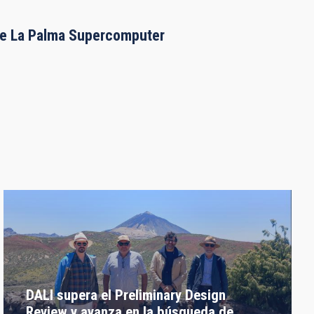
the La Palma Supercomputer
DALI supera el Preliminary Design
Review y avanza en la búsqueda de