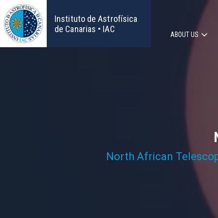
Skip
to
Instituto de Astrofísica
main
de Canarias • IAC
ABOUT US
content
Main
navigat
North African Telesco