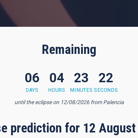
Remaining
06
04
23
20
DAYS
HOURS
MINUTES
SECONDS
until the eclipse on 12/08/2026 from Palencia
pse prediction for 12 August