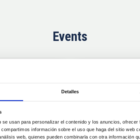
Events
Upcoming
11
10
Detalles
AUG
26
AUG
2
s
b se usan para personalizar el contenido y los anuncios, ofrecer
CONFERENCE
s, compartimos información sobre el uso que haga del sitio web 
se Agosto 2026
Substellar Astrop
 análisis web, quienes pueden combinarla con otra información q