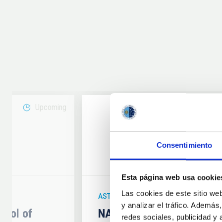
Upcoming
08
Consentimiento
6
AUG
26
Esta página web usa cookie
Las cookies de este sitio we
ASTRONOMICAL EVENT
y analizar el tráfico. Ademá
hool of
NATE en Palencia - Eclip
redes sociales, publicidad y