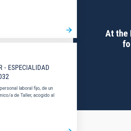
At the
fo
R - ESPECIALIDAD
032
rsonal laboral fijo, de un
nico/a de Taller, acogido al