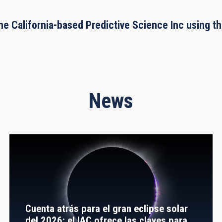
he California-based Predictive Science Inc using 
News
Cuenta atrás para el gran eclipse solar
del 2026: el IAC ofrece las claves para