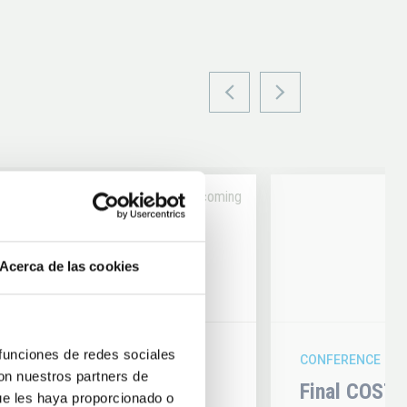
Upcoming
14
Acerca de las cookies
6
AUG
26
 funciones de redes sociales
CONFERENCE
con nuestros partners de
hysics 2026
Final COST 
ue les haya proporcionado o