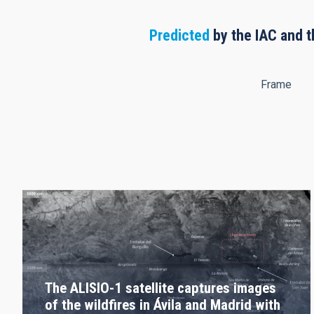
Predicted
by the IAC and t
Frame
The ALISIO-1 satellite captures images
of the wildfires in Ávila and Madrid with