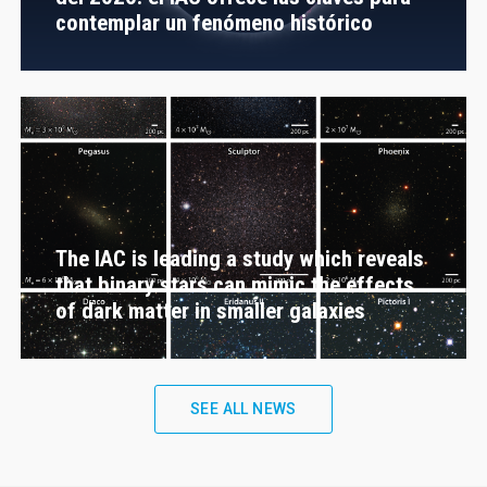
contemplar un fenómeno histórico
The IAC is leading a study which reveals
that binary stars can mimic the effects
of dark matter in smaller galaxies
SEE ALL NEWS