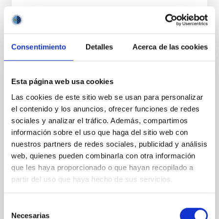
Consentimiento
Detalles
Acerca de las cookies
PERMANENT (OPEN TO PUBLIC)
Esta página web usa cookies
UN CONTRATO - TÉCNICO/A
Las cookies de este sitio web se usan para personalizar
MANTENIMIENTO GENERAL
el contenido y los anuncios, ofrecer funciones de redes
OBSERVATORIOS (ORM-LA PALMA) - FIJO
sociales y analizar el tráfico. Además, compartimos
LABORAL -PS-2026-031
información sobre el uso que haga del sitio web con
nuestros partners de redes sociales, publicidad y análisis
Se convoca proceso selectivo para el ingreso, como
web, quienes pueden combinarla con otra información
personal laboral fijo, de un puesto de trabajo con la
categoría profesional de Técnico/a Mantenimiento
que les haya proporcionado o que hayan recopilado a
General, acogido a Convenio y que tendrá
partir del uso que haya hecho de sus servicios.
Selección
Necesarias
de