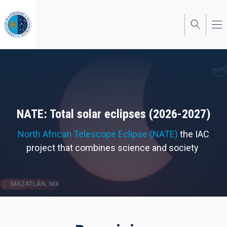
Skip
to
main
content
NATE: Total solar eclipses (2026-2027)
North African Telescope Eclipse (NATE)
the IAC
project that combines science and society