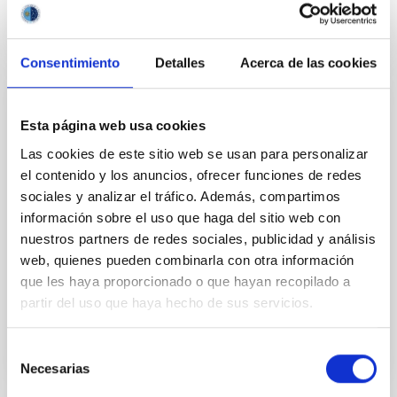
Consentimiento
Detalles
Acerca de las cookies
PERMANENT (OPEN TO PUBLIC)
Esta página web usa cookies
UN CONTRATO - TÉCNICO/A DE TALLER -
Las cookies de este sitio web se usan para personalizar
ESPECIALIDAD MECÁNICA- FIJO
el contenido y los anuncios, ofrecer funciones de redes
LABORAL - PS-2026-032
sociales y analizar el tráfico. Además, compartimos
información sobre el uso que haga del sitio web con
Se convoca proceso selectivo para el ingreso, como
nuestros partners de redes sociales, publicidad y análisis
personal laboral fijo, de un puesto de trabajo con la
categoría profesional de Técnico/a de Taller, acogido
web, quienes pueden combinarla con otra información
al Convenio y que tendrá, entre otras
que les haya proporcionado o que hayan recopilado a
partir del uso que haya hecho de sus servicios.
Selección
Necesarias
de
consentimiento