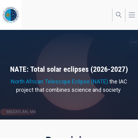
Skip
to
main
content
NATE: Total solar eclipses (2026-2027)
North African Telescope Eclipse (NATE)
the IAC
project that combines science and society