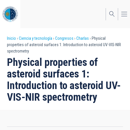
Pasar
al
contenido
principal
Sobrescribir
Inicio
Ciencia y tecnología
Congresos
Charlas
Physical
properties of asteroid surfaces 1: Introduction to asteroid UV-VIS-NIR
enlaces
spectrometry
de
Physical properties of
ayuda
asteroid surfaces 1:
a
Introduction to asteroid UV-
la
VIS-NIR spectrometry
navegación