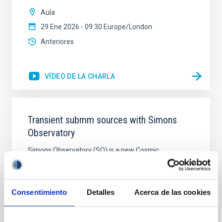
Aula
29 Ene 2026 - 09:30 Europe/London
Anteriores
VÍDEO DE LA CHARLA
Transient submm sources with Simons
Observatory
Simons Observatory (SO) is a new Cosmic
Microwave Background telescope currently under
construction in the Atacama Desert, close to ALMA
and other recent CMB telescopes. It will have six
small aperture (42cm) telescopes (SATs), and one
Consentimiento
Detalles
Acerca de las cookies
large aperture (6m) telescope (LAT), observing at 30-
280GHz (1-10mm) using transition edge sensors