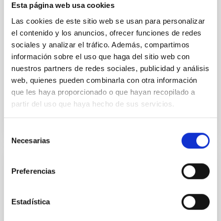
(TES) and
Esta página web usa cookies
Las cookies de este sitio web se usan para personalizar
Dr.
Mike Peel
el contenido y los anuncios, ofrecer funciones de redes
Imperial College London
sociales y analizar el tráfico. Además, compartimos
información sobre el uso que haga del sitio web con
Aula
nuestros partners de redes sociales, publicidad y análisis
26 Sep 2023 - 11:30 Europe/London
web, quienes pueden combinarla con otra información
Anteriores
que les haya proporcionado o que hayan recopilado a
partir del uso que haya hecho de sus servicios.
VÍDEO DE LA CHARLA
Selección
Necesarias
de
consentimiento
Sounding the treasure trove -
Preferencias
Asteroseismology of red-giant stars and
binaries systems
Estadística
Understanding stellar structure and evolution