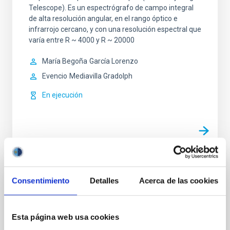
Telescope). Es un espectrógrafo de campo integral
de alta resolución angular, en el rango óptico e
infrarrojo cercano, y con una resolución espectral que
varía entre R ~ 4000 y R ~ 20000
María Begoña
García Lorenzo
Evencio
Mediavilla Gradolph
En ejecución
FRIDA - inFRared Imager and Dissector for
Consentimiento
Detalles
Acerca de las cookies
Adaptive optics
FRIDA (inFRared Imager and Dissector for Adaptive
Esta página web usa cookies
optics) es un espectrógrafo de campo integral en el
infrarrojo cercano, con capacidad de imagen, que se