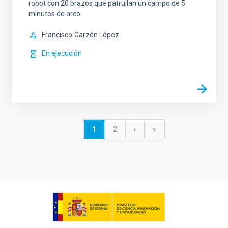
robot con 20 brazos que patrullan un campo de 5
minutos de arco.
Francisco
Garzón López
En ejecución
Paginación
Página
1
Página
2
Siguiente
›
última
»
actual
página
página