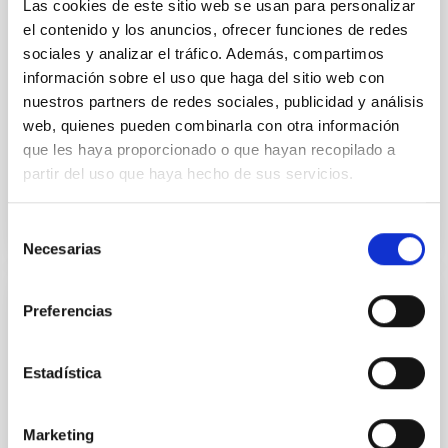
Las cookies de este sitio web se usan para personalizar
instalará en el Gran Telescopio CANARIAS (GTC), y
el contenido y los anuncios, ofrecer funciones de redes
que usará el sistema de óptica adaptativa (GTCAO)
sociales y analizar el tráfico. Además, compartimos
para observar con muy alta resolución espacial y
información sobre el uso que haga del sitio web con
resoluciones espectrales de hasta 30.000.
nuestros partners de redes sociales, publicidad y análisis
Almudena
Prieto Escudero
web, quienes pueden combinarla con otra información
que les haya proporcionado o que hayan recopilado a
Cerrado
partir del uso que haya hecho de sus servicios.
Selección
Necesarias
de
consentimiento
Preferencias
NIRPS (Near Infra Red Planet Searcher)
NIRPS es un espectrógrafo en el infrarrojo cercano,
Estadística
de nueva generación, que usa óptica adaptiva y es
alimentado por un haz de fibras. Es un espectrógrafo
criogénico compacto Echelle capaz de operar
Marketing
individualmente o en combinación con el instrumento