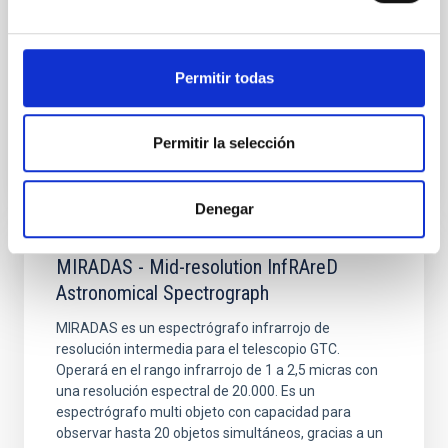
HARPS. Tendrá una resolución espectral de 100000 ó
75000.
Jonay Isaí
González Hernández
Permitir todas
En ejecución
Permitir la selección
Denegar
MIRADAS - Mid-resolution InfRAreD
Astronomical Spectrograph
MIRADAS es un espectrógrafo infrarrojo de
resolución intermedia para el telescopio GTC.
Operará en el rango infrarrojo de 1 a 2,5 micras con
una resolución espectral de 20.000. Es un
espectrógrafo multi objeto con capacidad para
observar hasta 20 objetos simultáneos, gracias a un