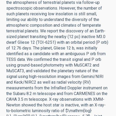
the atmospheres of terrestrial planets via follow-up
spectroscopic observations. However, the number of
such planets receiving low insolation is still small,
limiting our ability to understand the diversity of the
atmospheric composition and climates of temperate
terrestrial planets. We report the discovery of an Earth-
sized planet transiting the nearby (12 pc) inactive M3.0
dwarf Gliese 12 (TOI-6251) with an orbital period (P orb)
of 12.76 days. The planet, Gliese 12 b, was initially
identified as a candidate with an ambiguous P orb from
TESS data. We confirmed the transit signal and P orb
using ground-based photometry with MuSCAT2 and
MuSCAT3, and validated the planetary nature of the
signal using high-resolution images from Gemini/NIRI
and Keck/NIRC2 as well as radial velocity (RV)
measurements from the InfraRed Doppler instrument on
the Subaru 8.2 m telescope and from CARMENES on the
CAHA 3.5 m telescope. X-ray observations with XMM-
Newton showed the host star is inactive, with an X-ray-
to-bolometric luminosity ratio of $\mathrm{log}