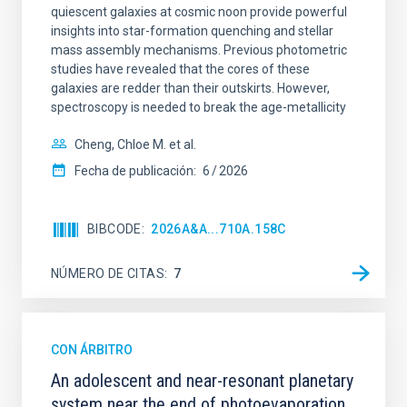
quiescent galaxies at cosmic noon provide powerful
insights into star-formation quenching and stellar
mass assembly mechanisms. Previous photometric
studies have revealed that the cores of these
galaxies are redder than their outskirts. However,
spectroscopy is needed to break the age-metallicity
Cheng, Chloe M. et al.
Fecha de publicación:
6
2026
BIBCODE
2026A&A...710A.158C
NÚMERO DE CITAS
7
CON ÁRBITRO
An adolescent and near-resonant planetary
system near the end of photoevaporation