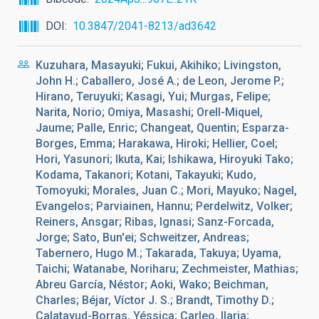
DOI
10.3847/2041-8213/ad3642
Kuzuhara, Masayuki; Fukui, Akihiko; Livingston,
John H.; Caballero, José A.; de Leon, Jerome P.;
Hirano, Teruyuki; Kasagi, Yui; Murgas, Felipe;
Narita, Norio; Omiya, Masashi; Orell-Miquel,
Jaume; Palle, Enric; Changeat, Quentin; Esparza-
Borges, Emma; Harakawa, Hiroki; Hellier, Coel;
Hori, Yasunori; Ikuta, Kai; Ishikawa, Hiroyuki Tako;
Kodama, Takanori; Kotani, Takayuki; Kudo,
Tomoyuki; Morales, Juan C.; Mori, Mayuko; Nagel,
Evangelos; Parviainen, Hannu; Perdelwitz, Volker;
Reiners, Ansgar; Ribas, Ignasi; Sanz-Forcada,
Jorge; Sato, Bun'ei; Schweitzer, Andreas;
Tabernero, Hugo M.; Takarada, Takuya; Uyama,
Taichi; Watanabe, Noriharu; Zechmeister, Mathias;
Abreu García, Néstor; Aoki, Wako; Beichman,
Charles; Béjar, Víctor J. S.; Brandt, Timothy D.;
Calatayud-Borras, Yéssica; Carleo, Ilaria;