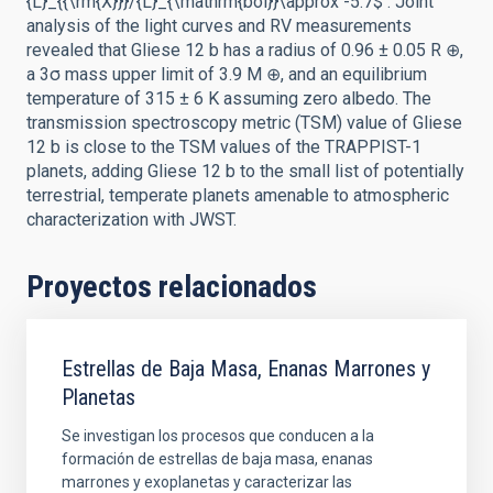
{L}_{{\rm{X}}}/{L}_{\mathrm{bol}}\approx -5.7$ . Joint
analysis of the light curves and RV measurements
revealed that Gliese 12 b has a radius of 0.96 ± 0.05 R ⊕,
a 3σ mass upper limit of 3.9 M ⊕, and an equilibrium
temperature of 315 ± 6 K assuming zero albedo. The
transmission spectroscopy metric (TSM) value of Gliese
12 b is close to the TSM values of the TRAPPIST-1
planets, adding Gliese 12 b to the small list of potentially
terrestrial, temperate planets amenable to atmospheric
characterization with JWST.
Proyectos relacionados
Estrellas de Baja Masa, Enanas Marrones y
Planetas
Se investigan los procesos que conducen a la
formación de estrellas de baja masa, enanas
marrones y exoplanetas y caracterizar las