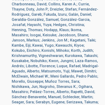
Charbonneau, David; Collins, Karen A.; Currie,
Thayne; Doty, John P.; Dreizler, Stefan; Fernández-
Rodríguez, Gareb; Fukuda, Izuru; Galán, Daniel;
Geraldía-González, Samuel; González-Garcia,
Josafat; Hayashi, Yuya; Hedges, Christina;
Henning, Thomas; Hodapp, Klaus; Ikoma,
Masahiro; Isogai, Keisuke; Jacobson, Shane;
Janson, Markus; Jenkins, Jon M.; Kagetani, Taiki;
Kambe, Eiji; Kawai, Yugo; Kawauchi, Kiyoe;
Kokubo, Eiichiro; Konishi, Mihoko; Korth, Judith;
Krishnamurthy, Vigneshwaran; Kurokawa, Takashi;
Kusakabe, Nobuhiko; Kwon, Jungmi; Laza-Ramos,
Andrés; Libotte, Florence; Luque, Rafael; Madrigal-
Aguado, Alberto; Matsumoto, Yuji; Mawet, Dimitri;
McElwain, Michael W.; Meni Gallardo, Pedro Pablo;
Morello, Giuseppe; Muñoz Torres, Sara;
Nishikawa, Jun; Nugroho, Stevanus K.; Ogihara,
Masahiro; Peláez-Torres, Alberto; Rapetti, David;
Sánchez-Benavente, Manuel; Schlecker, Martin;
Seager, Sara; Serabyn, Eugene; Serizawa, Takuma;