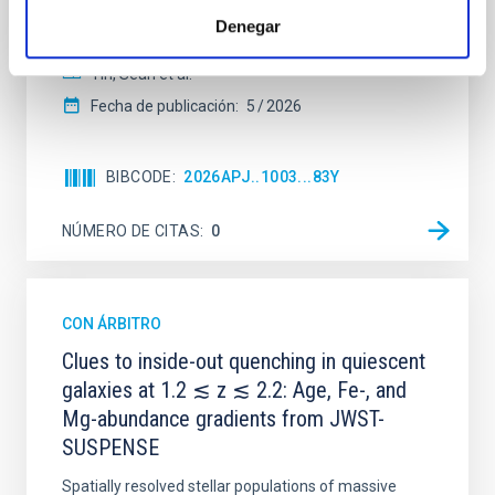
their angular momentum vectors appear random
Denegar
with respect to the larger-scale magnetic
Yin, Sean et al.
Fecha de publicación:
5
2026
BIBCODE
2026APJ..1003...83Y
NÚMERO DE CITAS
0
CON ÁRBITRO
Clues to inside-out quenching in quiescent
galaxies at 1.2 ≲ z ≲ 2.2: Age, Fe-, and
Mg-abundance gradients from JWST-
SUSPENSE
Spatially resolved stellar populations of massive