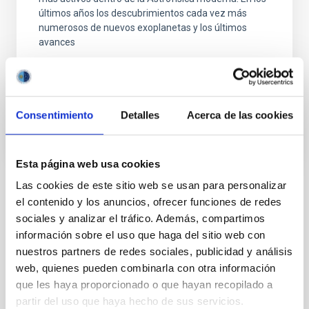
últimos años los descubrimientos cada vez más
numerosos de nuevos exoplanetas y los últimos
avances
Enric
Pallé Bago
En ejecución
Consentimiento
Detalles
Acerca de las cookies
Esta página web usa cookies
Las cookies de este sitio web se usan para personalizar
TIPO
el contenido y los anuncios, ofrecer funciones de redes
CON ÁRBITRO
sociales y analizar el tráfico. Además, compartimos
información sobre el uso que haga del sitio web con
nuestros partners de redes sociales, publicidad y análisis
web, quienes pueden combinarla con otra información
Sistema Solar y Sistemas Planetarios (SEYSS)
que les haya proporcionado o que hayan recopilado a
Física estelar e interestelar (FEEI)
partir del uso que haya hecho de sus servicios.