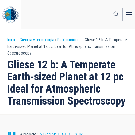
Pasar
al
contenido
principal
Sobrescribir
Inicio
Ciencia y tecnología
Publicaciones
Gliese 12 b: A Temperate
Earth-sized Planet at 12 pc Ideal for Atmospheric Transmission
enlaces
Spectroscopy
de
Gliese 12 b: A Temperate
ayuda
Earth-sized Planet at 12 pc
a
Ideal for Atmospheric
la
Transmission Spectroscopy
navegación
Bibcode
2024ApJ...967L..21K