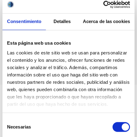
The third telescope of the Two-metre Twin
Telescope (TTT3) situated in the Teide Observatory
Consentimiento
Detalles
Acerca de las cookies
of the Instituto de Astrofísica de Canarias (IAC) has
seen its...
Esta página web usa cookies
Las cookies de este sitio web se usan para personalizar
el contenido y los anuncios, ofrecer funciones de redes
sociales y analizar el tráfico. Además, compartimos
información sobre el uso que haga del sitio web con
nuestros partners de redes sociales, publicidad y análisis
web, quienes pueden combinarla con otra información
que les haya proporcionado o que hayan recopilado a
partir del uso que haya hecho de sus servicios.
Selección
Necesarias
de
consentimiento