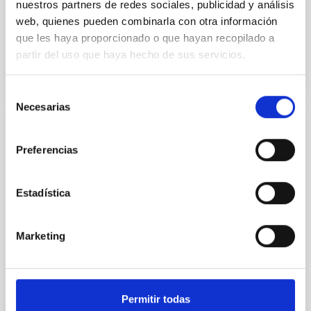
nuestros partners de redes sociales, publicidad y análisis
web, quienes pueden combinarla con otra información
En ejecución
que les haya proporcionado o que hayan recopilado a
partir del uso que haya hecho de sus servicios.
Selección
Necesarias
de
consentimiento
Formación y Evolución de Galaxias:
Preferencias
Observaciones Infrarrojas y en otras
Longitudes de Onda
Estadística
Este grupo desarrolla varios proyectos
extragalácticos en diferentes rangos del espectro
electromagnético utilizando satélites y telescopios
Marketing
en tierra para estudiar la evolución cosmológica de
las galaxias y el origen de la actividad nuclear en
galaxias activas. En el aspecto instrumental, el grupo
forma parte del consorcio internacional que ha
Permitir todas