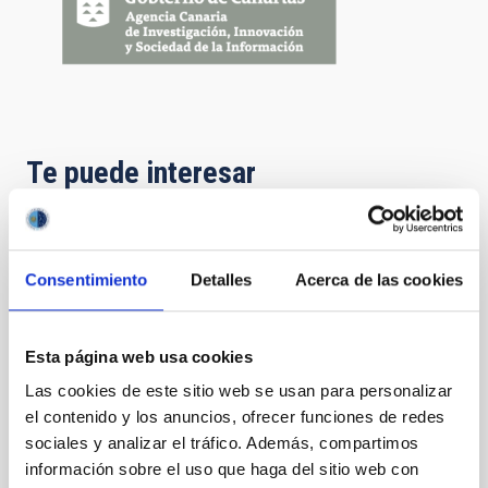
Te puede interesar
Simulación Numérica de Procesos
Astrofísicos
Consentimiento
Detalles
Acerca de las cookies
La simulación numérica mediante códigos complejos
de ordenador es una herramienta fundamental en la
Esta página web usa cookies
investigación física y en la técnica desde hace
décadas. El crecimiento vertiginoso de las
Las cookies de este sitio web se usan para personalizar
capacidades informáticas junto con el avance
el contenido y los anuncios, ofrecer funciones de redes
notable de la matemática numérica ha hecho
sociales y analizar el tráfico. Además, compartimos
accesible a los centros de investigación de tamaño
información sobre el uso que haga del sitio web con
medio