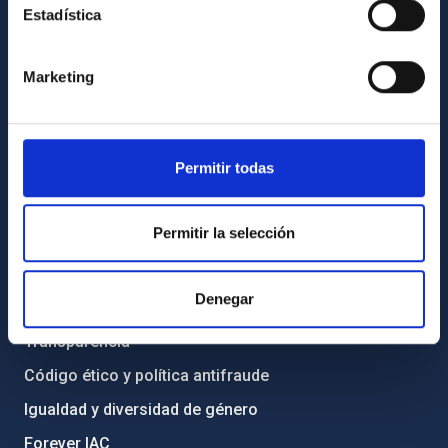
Estadística
INFORMACIÓN GENERAL
Marketing
Contacto
Cómo llegar al IAC
Directorio de personal
Permitir todas
Biblioteca
Registro general
Permitir la selección
INFORMACIÓN INSTITUCIONAL
Denegar
Legislación
Transparencia
Código ético y política antifraude
Igualdad y diversidad de género
Forever IAC