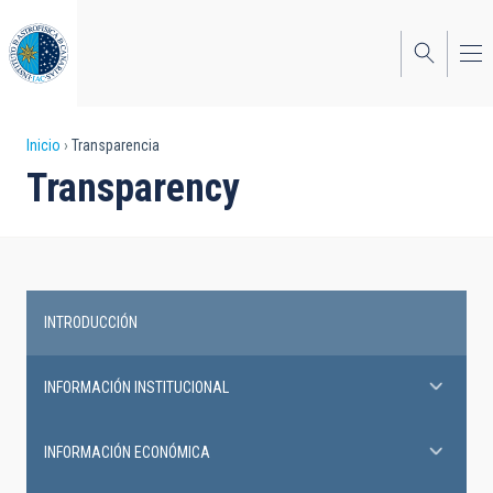
Pasar
al
contenido
principal
Sobrescribir
Inicio
Transparencia
Transparency
enlaces
de
ayuda
a
INTRODUCCIÓN
la
Transparency
navegación
INFORMACIÓN INSTITUCIONAL
INFORMACIÓN ECONÓMICA