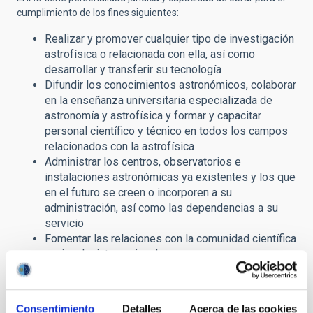
cumplimiento de los fines siguientes:
Realizar y promover cualquier tipo de investigación
astrofísica o relacionada con ella, así como
desarrollar y transferir su tecnología
Difundir los conocimientos astronómicos, colaborar
en la enseñanza universitaria especializada de
astronomía y astrofísica y formar y capacitar
personal científico y técnico en todos los campos
relacionados con la astrofísica
Administrar los centros, observatorios e
instalaciones astronómicas ya existentes y los que
en el futuro se creen o incorporen a su
administración, así como las dependencias a su
servicio
Fomentar las relaciones con la comunidad científica
nacional e internacional.
En esta sección de su página web, el IAC ofrece a la ciudadanía
acceso a información pública en cumplimiento de la
Ley
Consentimiento
Detalles
Acerca de las cookies
19/2013, de Transparencia, Acceso a la Información Pública y