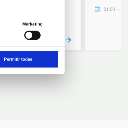
01:00
01
Marketing
Permitir todas