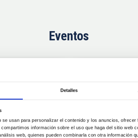
Eventos
Ahora
11
10
Detalles
AUG
26
AUG
2
s
b se usan para personalizar el contenido y los anuncios, ofrecer
CONGRESO
s, compartimos información sobre el uso que haga del sitio web 
se Agosto 2026
Substellar Astrop
 análisis web, quienes pueden combinarla con otra información q