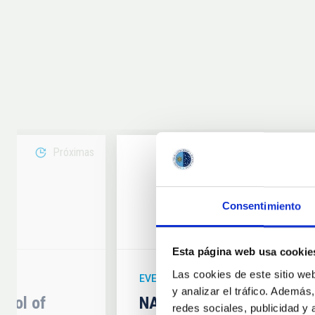
Próximas
08
Consentimiento
6
AUG
26
Esta página web usa cookie
Las cookies de este sitio we
EVENTO ASTRONÓMICO
y analizar el tráfico. Ademá
hool of
NATE en Palencia - Eclip
redes sociales, publicidad y