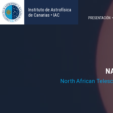
Pasar
al
Instituto de Astrofísica
contenido
de Canarias • IAC
PRESENTACIÓN
principal
Navega
principa
NA
North African Teles