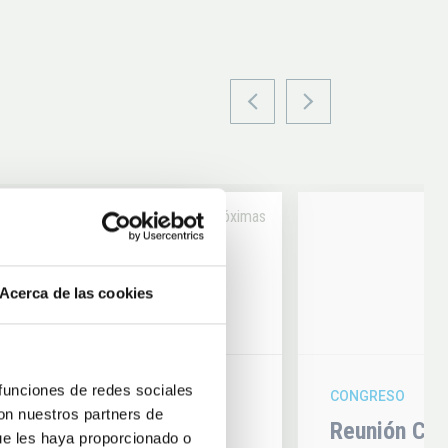
Próximas
14
Acerca de las cookies
6
AUG
26
 funciones de redes sociales
CONGRESO
con nuestros partners de
hysics 2026
Reunión Con
ue les haya proporcionado o