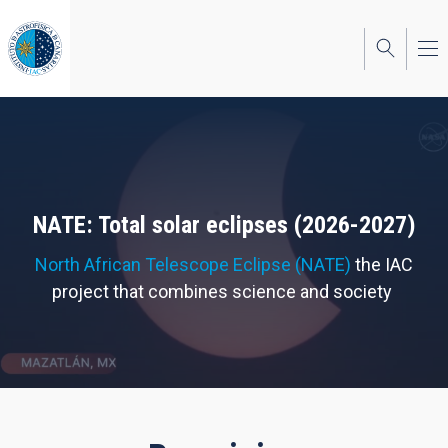
Skip
to
main
content
NATE: Total solar eclipses (2026-2027)
North African Telescope Eclipse (NATE)
the IAC
project that combines science and society