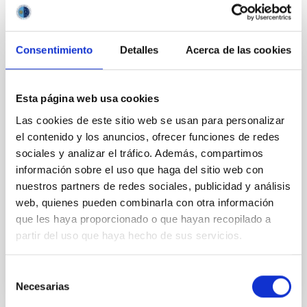
Consentimiento
Detalles
Acerca de las cookies
PERMANENT (OPEN TO PUBLIC)
Esta página web usa cookies
UN CONTRATO - TÉCNICO/A DE TALLER -
Las cookies de este sitio web se usan para personalizar
ESPECIALIDAD MECÁNICA- FIJO
el contenido y los anuncios, ofrecer funciones de redes
LABORAL - PS-2026-032
sociales y analizar el tráfico. Además, compartimos
información sobre el uso que haga del sitio web con
Se convoca proceso selectivo para el ingreso, como
nuestros partners de redes sociales, publicidad y análisis
personal laboral fijo, de un puesto de trabajo con la
categoría profesional de Técnico/a de Taller, acogido
web, quienes pueden combinarla con otra información
al Convenio y que tendrá, entre otras
que les haya proporcionado o que hayan recopilado a
partir del uso que haya hecho de sus servicios.
Selección
Necesarias
de
consentimiento