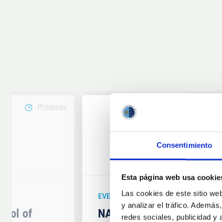
Próximas
08
Consentimiento
6
AUG
26
Esta página web usa cookie
Las cookies de este sitio we
EVENTO ASTRONÓMICO
y analizar el tráfico. Ademá
hool of
NATE en Palencia - Eclip
redes sociales, publicidad y