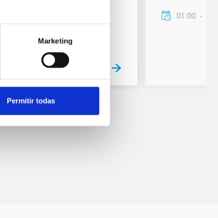
01:00
01
Marketing
Permitir todas