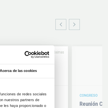
Próximas
14
Acerca de las cookies
6
AUG
26
 funciones de redes sociales
CONGRESO
con nuestros partners de
hysics 2026
Reunión Con
ue les haya proporcionado o