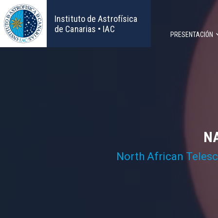
Pasar
al
Instituto de Astrofísica
contenido
de Canarias • IAC
PRESENTACIÓN
principal
Navega
principa
NA
North African Teles