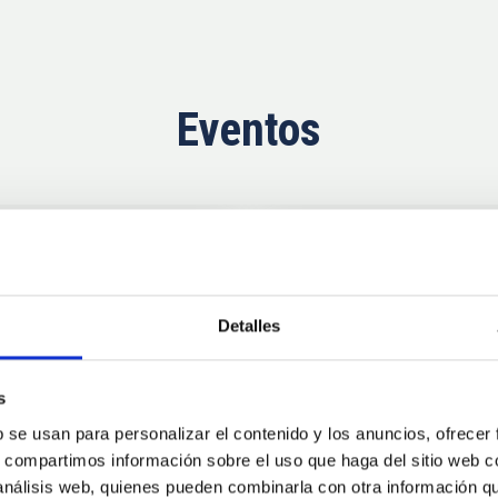
Eventos
Ahora
11
10
Detalles
AUG
26
AUG
2
s
b se usan para personalizar el contenido y los anuncios, ofrecer
CONGRESO
s, compartimos información sobre el uso que haga del sitio web 
se Agosto 2026
Substellar Astrop
 análisis web, quienes pueden combinarla con otra información q