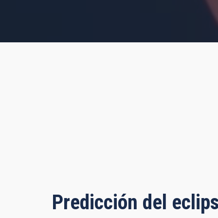
 hours, 41 seconds
Predicción del eclip