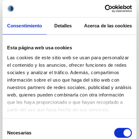
Consentimiento
Detalles
Acerca de las cookies
PERMANENT (OPEN TO PUBLIC)
Esta página web usa cookies
UN CONTRATO - TÉCNICO/A DE TALLER -
Las cookies de este sitio web se usan para personalizar
ESPECIALIDAD MECÁNICA- FIJO
el contenido y los anuncios, ofrecer funciones de redes
sociales y analizar el tráfico. Además, compartimos
LABORAL - PS-2026-032
información sobre el uso que haga del sitio web con
Se convoca proceso selectivo para el ingreso, como
nuestros partners de redes sociales, publicidad y análisis
personal laboral fijo, de un puesto de trabajo con la
web, quienes pueden combinarla con otra información
categoría profesional de Técnico/a de Taller, acogido
que les haya proporcionado o que hayan recopilado a
al Convenio y que tendrá, entre otras
partir del uso que haya hecho de sus servicios.
Selección
Necesarias
de