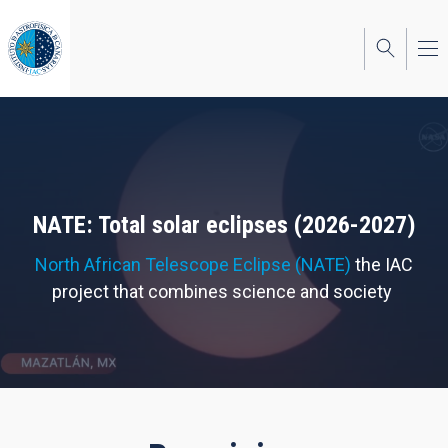
Skip
to
main
content
NATE: Total solar eclipses (2026-2027)
North African Telescope Eclipse (NATE)
the IAC
project that combines science and society