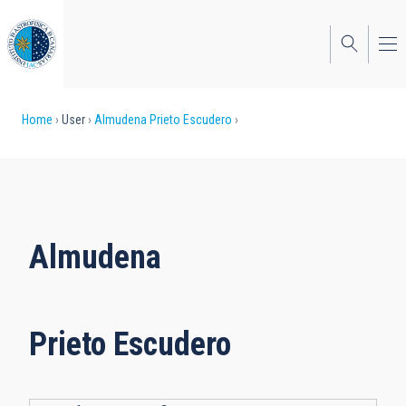
Skip
to
main
content
Breadcrumb
Home
User
Almudena Prieto Escudero
Almudena
Prieto Escudero