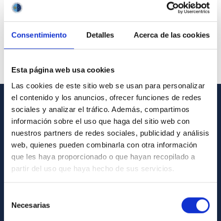
Consentimiento
Detalles
Acerca de las cookies
Esta página web usa cookies
Las cookies de este sitio web se usan para personalizar
el contenido y los anuncios, ofrecer funciones de redes
sociales y analizar el tráfico. Además, compartimos
GENERAL INFORMATION
información sobre el uso que haga del sitio web con
nuestros partners de redes sociales, publicidad y análisis
Contact
web, quienes pueden combinarla con otra información
How to get to the IAC
que les haya proporcionado o que hayan recopilado a
List of personnel
partir del uso que haya hecho de sus servicios.
Library
Selección
General register
Necesarias
de
consentimiento