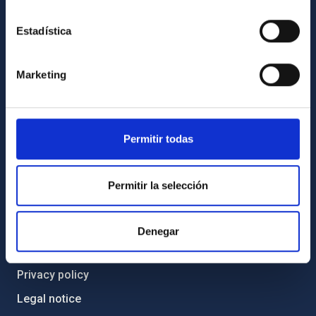
Code of ethics and anti-fraud policy
Estadística
Gender equality and diversity
Environment and Sustainability
Marketing
Forever IAC
IAC Projects
External funding
Permitir todas
Severo Ochoa Programme
IAC Friends
Permitir la selección
IAC PORTAL
Denegar
Sitemap
Privacy policy
Legal notice