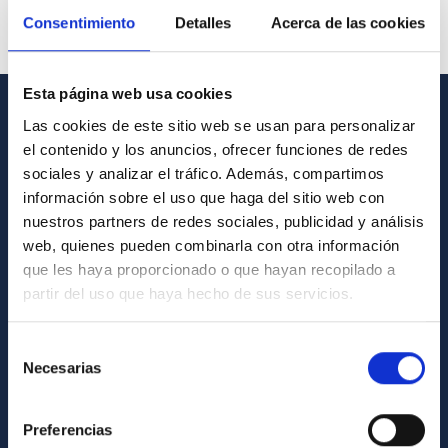
Consentimiento
Detalles
Acerca de las cookies
Esta página web usa cookies
Las cookies de este sitio web se usan para personalizar
GENERAL INFORMATION
el contenido y los anuncios, ofrecer funciones de redes
sociales y analizar el tráfico. Además, compartimos
Contact
información sobre el uso que haga del sitio web con
How to get to the IAC
nuestros partners de redes sociales, publicidad y análisis
List of personnel
web, quienes pueden combinarla con otra información
que les haya proporcionado o que hayan recopilado a
Library
partir del uso que haya hecho de sus servicios.
General register
Selección
ABOUT THE IAC
Necesarias
de
consentimiento
Legislation
Preferencias
Transparency