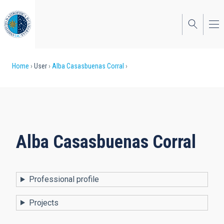
Skip
to
main
content
Breadcrumb
Home
User
Alba Casasbuenas Corral
Alba
Casasbuenas Corral
Professional profile
Projects