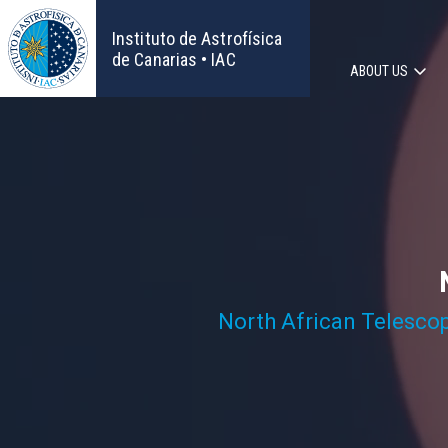
Skip
to
Instituto de Astrofísica
main
de Canarias • IAC
ABOUT US
content
Main
navigat
North African Telesco