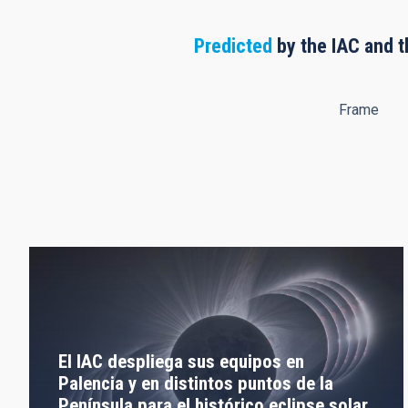
Predicted
by the IAC and t
Frame
El IAC despliega sus equipos en
Palencia y en distintos puntos de la
Península para el histórico eclipse solar