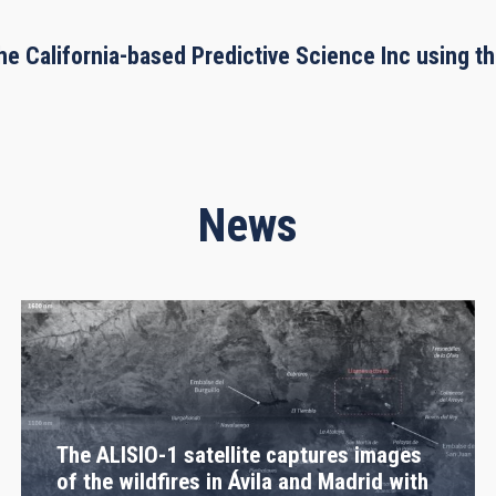
he California-based Predictive Science Inc using 
News
The ALISIO-1 satellite captures images
of the wildfires in Ávila and Madrid with