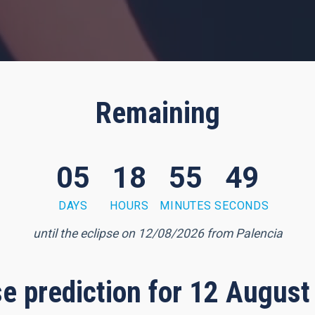
Remaining
05
18
55
47
DAYS
HOURS
MINUTES
SECONDS
until the eclipse on 12/08/2026 from Palencia
pse prediction for 12 August