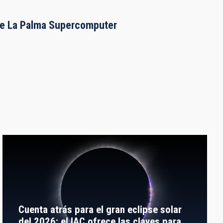
the La Palma Supercomputer
Cuenta atrás para el gran eclipse solar
del 2026: el IAC ofrece las claves para