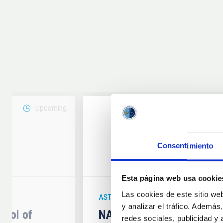
Upcoming
08
Consentimiento
6
AUG
26
Esta página web usa cookie
Las cookies de este sitio we
ASTRONOMICAL EVENT
y analizar el tráfico. Ademá
hool of
NATE en Palencia - Eclip
redes sociales, publicidad y