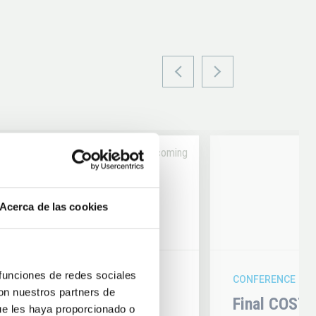
Upcoming
14
Acerca de las cookies
6
AUG
26
 funciones de redes sociales
CONFERENCE
con nuestros partners de
hysics 2026
Final COST 
ue les haya proporcionado o