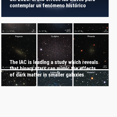
contemplar un fenómeno histórico
The IAC is leading a study which reveals
that binary stars can mimic the effects
of dark matter in smaller galaxies