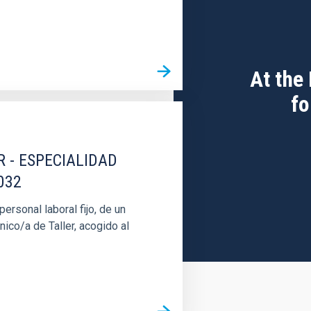
At the
fo
R - ESPECIALIDAD
032
rsonal laboral fijo, de un
nico/a de Taller, acogido al