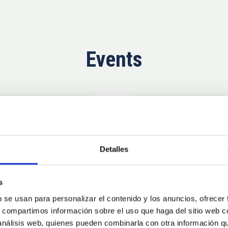
Events
Upcoming
11
10
Detalles
AUG
26
AUG
2
s
b se usan para personalizar el contenido y los anuncios, ofrecer
CONFERENCE
s, compartimos información sobre el uso que haga del sitio web 
se Agosto 2026
Substellar Astrop
 análisis web, quienes pueden combinarla con otra información q