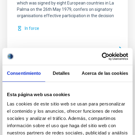
which was signed by eight European countries in La
Palma on the 26th May 1979, confers on signatory
organisations effective participation in the decision
In force
Consentimiento
Detalles
Acerca de las cookies
Convenio de colaboración entre el IAC y
CALSEC para la implementación de
iniciativas específicas en campos de
Esta página web usa cookies
investigación, tecnología e innovación en
Las cookies de este sitio web se usan para personalizar
el sector de spectroscopía de Rayos
el contenido y los anuncios, ofrecer funciones de redes
Gamma y sus aplicaciones
sociales y analizar el tráfico. Además, compartimos
información sobre el uso que haga del sitio web con
Establecer un marco de cooperación para la firma de
convenios específicos que faciliten la realización de
nuestros partners de redes sociales, publicidad y análisis