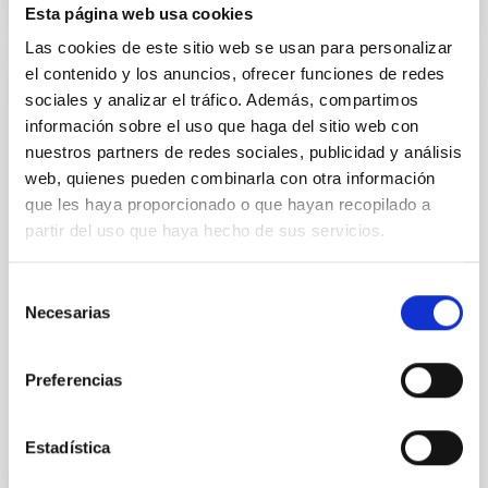
Esta página web usa cookies
Las cookies de este sitio web se usan para personalizar
el contenido y los anuncios, ofrecer funciones de redes
sociales y analizar el tráfico. Además, compartimos
Acuerdo para la instalación del Telescopio
información sobre el uso que haga del sitio web con
de Treinta Metros (TMT) en el
nuestros partners de redes sociales, publicidad y análisis
Observatorio del Roque de los Muchachos
web, quienes pueden combinarla con otra información
entre el IAC y el TMT International
que les haya proporcionado o que hayan recopilado a
Observatory LLC
partir del uso que haya hecho de sus servicios.
Regular las condiciones para la instalación del TMT
en el ORM, su futura operación y, cuando así se
Selección
decida de mutuo acuerdo, su demolición, retirada y
Necesarias
de
restauración del emplazamiento
consentimiento
In-force date
03/29/2017
-
03/29/2021
Preferencias
Not in force
Estadística