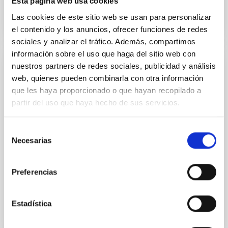
Esta página web usa cookies
Las cookies de este sitio web se usan para personalizar
el contenido y los anuncios, ofrecer funciones de redes
sociales y analizar el tráfico. Además, compartimos
información sobre el uso que haga del sitio web con
nuestros partners de redes sociales, publicidad y análisis
AGREEMENT
web, quienes pueden combinarla con otra información
Concierto específico de colaboración entre
que les haya proporcionado o que hayan recopilado a
la Escuela de Arte Manolo Blahnik y el
partir del uso que haya hecho de sus servicios.
Instituto de Astrofísica de Canarias para la
formación en centros de trabajo
Selección
Necesarias
de
El objeto del concierto específico de colaboración es
consentimiento
la realización coordinada del programa formativo del
módulo profesional de FCT entre el centro docente
Preferencias
y...
Estadística