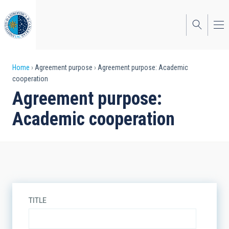
Skip
to
main
content
Breadcrumb
Home
Agreement purpose
Agreement purpose: Academic
cooperation
Agreement purpose:
Academic cooperation
TITLE