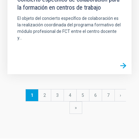
la formación en centros de trabajo
El objeto del concierto específico de colaboración es
la realización coordinada del programa formativo del
módulo profesional de FCT entre el centro docente
y...
Pagination
Current
1
Page
2
Page
3
Page
4
Page
5
Page
6
Page
7
Next
›
page
page
last
»
page