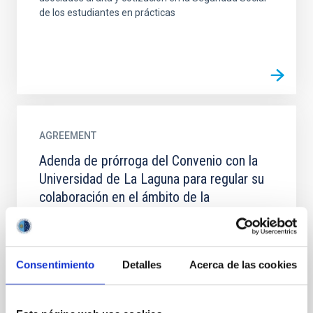
de los estudiantes en prácticas
AGREEMENT
Adenda de prórroga del Convenio con la
Universidad de La Laguna para regular su
colaboración en el ámbito de la
investigación y la docencia
Establecer la prórroga del Convenio entre la
Universidad de la Laguna y el Instituto de Astrofísica
Consentimiento
Detalles
Acerca de las cookies
de Canarias para regular su colaboración en el
ámbito de la...