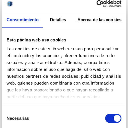
Ampliar los objetivos de la colaboración para permitir
que los experimentos de campo LGS-AO sean
realizados en el telescopio WHT de La Palma en
Consentimiento
Detalles
Acerca de las cookies
colaboración científica con el equipo de sistemas de
In-force date
02/01/2017
-
12/31/2020
Esta página web usa cookies
Not in force
Las cookies de este sitio web se usan para personalizar
el contenido y los anuncios, ofrecer funciones de redes
sociales y analizar el tráfico. Además, compartimos
información sobre el uso que haga del sitio web con
nuestros partners de redes sociales, publicidad y análisis
web, quienes pueden combinarla con otra información
Adenda al Convenio de colaboración entre
que les haya proporcionado o que hayan recopilado a
el IAC, Fundación CajaCanarias y Fundación
partir del uso que haya hecho de sus servicios.
La Caixa para el programa internacional de
Becas de Doctorado
Selección
Necesarias
de
El objeto es la adhesión de la Fundación CajaCanarias
consentimiento