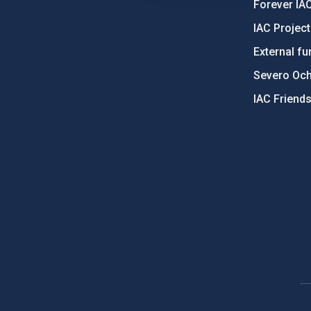
Forever IA
IAC Projec
External fu
Severo Oc
IAC Friend
PostFooter > Newsletter link