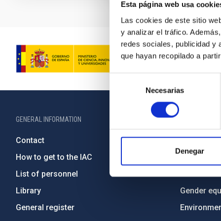
Esta página web usa cookie
Las cookies de este sitio we
y analizar el tráfico. Ademá
redes sociales, publicidad y
que hayan recopilado a parti
Selección
Necesarias
de
consentimiento
GENERAL INFORMATION
ABOUT THE IA
Contact
Legislation
Denegar
How to get to the IAC
Transpare
List of personnel
Code of eth
Library
Gender equa
General register
Environment