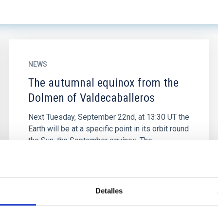
NEWS
The autumnal equinox from the
Dolmen of Valdecaballeros
Next Tuesday, September 22nd, at 13:30 UT the
Earth will be at a specific point in its orbit round
the Sun: the September equinox. The
September and March...
Detalles