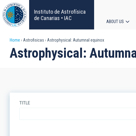
Skip
to
Instituto de Astrofísica
main
de Canarias • IAC
ABOUT US
content
Main
Breadcrumb
Home
Astrofisicas
Astrophysical: Autumnal equinox
navigat
Astrophysical: Autumna
TITLE