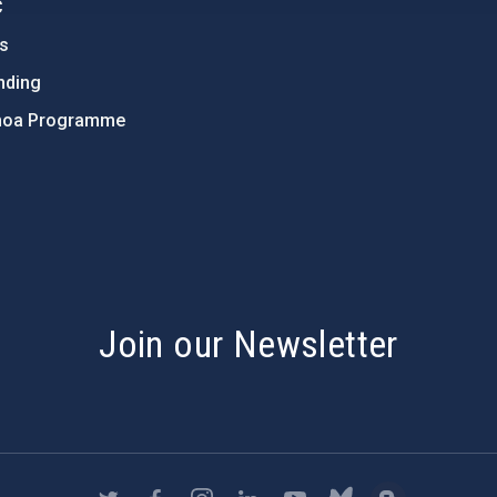
C
ts
nding
hoa Programme
s
Join our Newsletter