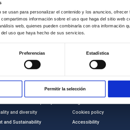
s
b se usan para personalizar el contenido y los anuncios, ofrecer
s, compartimos información sobre el uso que haga del sitio web 
 análisis web, quienes pueden combinarla con otra información q
r del uso que haya hecho de sus servicios.
Preferencias
Estadística
C
IAC PORTAL
Sitemap
Permitir la selección
ncy
Privacy policy
ics and anti-fraud policy
Legal notice
lity and diversity
Cookies policy
 and Sustainability
Accessibility