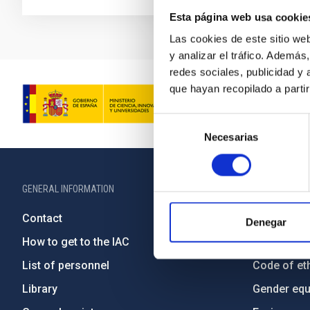
Esta página web usa cookie
Las cookies de este sitio we
y analizar el tráfico. Ademá
redes sociales, publicidad y
que hayan recopilado a parti
Selección
Necesarias
de
consentimiento
GENERAL INFORMATION
ABOUT THE IA
Contact
Legislation
Denegar
How to get to the IAC
Transpare
List of personnel
Code of eth
Library
Gender equa