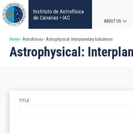
Skip
to
Instituto de Astrofísica
main
de Canarias • IAC
ABOUT US
content
Main
Breadcrumb
Home
Astrofisicas
Astrophysical: Interplanetary turbulence
navigat
Astrophysical: Interpla
TITLE