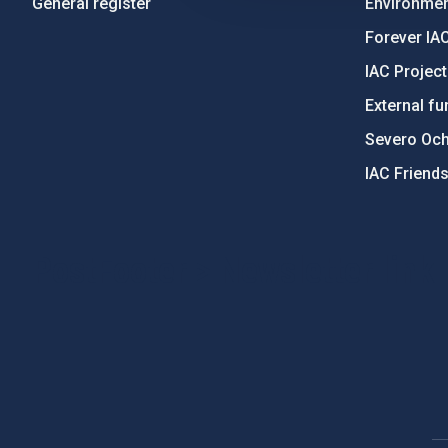
General register
Environment
Forever IA
IAC Projec
External fu
Severo Oc
IAC Friend
PostFooter > Newsletter link