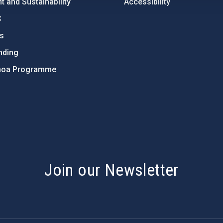
 and Sustainability
Accessibility
C
ts
nding
hoa Programme
s
Join our Newsletter