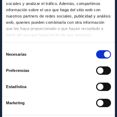
sociales y analizar el tráfico. Además, compartimos
información sobre el uso que haga del sitio web con
ABOUT THE IAC
nuestros partners de redes sociales, publicidad y análisis
Legislation
web, quienes pueden combinarla con otra información
que les haya proporcionado o que hayan recopilado a
Transparency
partir del uso que haya hecho de sus servicios.
Code of ethics and anti-fraud policy
Gender equality and diversity
Selección
Necesarias
de
Environment and Sustainability
consentimiento
Forever IAC
Preferencias
IAC Projects
External funding
Estadística
Severo Ochoa Programme
IAC Friends
Marketing
IAC PORTAL