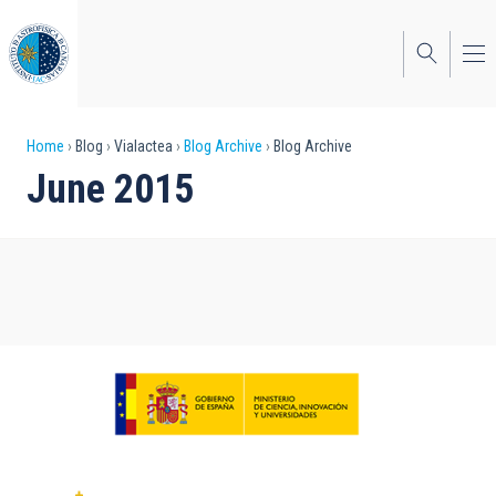
Skip
to
main
content
Breadcrumb
Home
Blog
Vialactea
Blog Archive
Blog Archive
June 2015