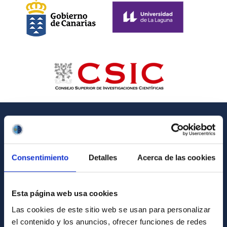
GENERAL INFORMATION
Contact
Consentimiento
Detalles
Acerca de las cookies
How to get to the IAC
List of personnel
Esta página web usa cookies
Library
Las cookies de este sitio web se usan para personalizar
el contenido y los anuncios, ofrecer funciones de redes
General register