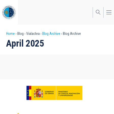
Skip
to
main
content
Breadcrumb
Home
Blog
Vialactea
Blog Archive
Blog Archive
April 2025