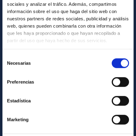
sociales y analizar el tráfico. Además, compartimos
información sobre el uso que haga del sitio web con
ABOUT THE IAC
nuestros partners de redes sociales, publicidad y análisis
Legislation
web, quienes pueden combinarla con otra información
que les haya proporcionado o que hayan recopilado a
Transparency
partir del uso que haya hecho de sus servicios.
Code of ethics and anti-fraud policy
Gender equality and diversity
Selección
Necesarias
de
Environment and Sustainability
consentimiento
Forever IAC
Preferencias
IAC Projects
External funding
Estadística
Severo Ochoa Programme
IAC Friends
Marketing
IAC PORTAL