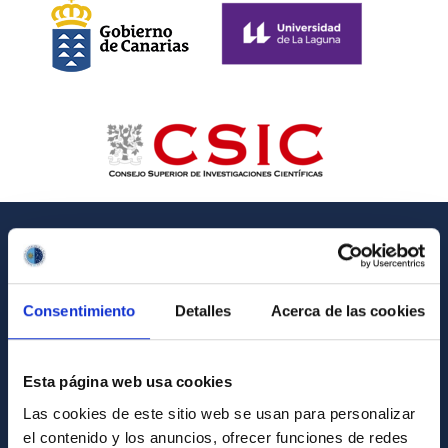
GENERAL INFORMATION
Contact
Consentimiento
Detalles
Acerca de las cookies
How to get to the IAC
List of personnel
Esta página web usa cookies
Library
Las cookies de este sitio web se usan para personalizar
el contenido y los anuncios, ofrecer funciones de redes
General register