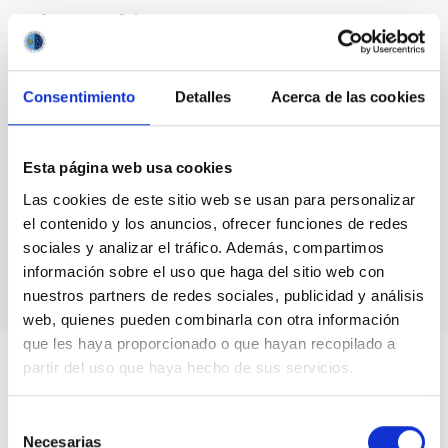
Blog Archive
August 2026
(2)
July 2026
(7)
Consentimiento
Detalles
Acerca de las cookies
June 2026
(2)
April 2026
(1)
March 2026
(2)
Esta página web usa cookies
February 2026
(3)
December 2025
(2)
Las cookies de este sitio web se usan para personalizar
November 2025
(1)
el contenido y los anuncios, ofrecer funciones de redes
October 2025
(3)
sociales y analizar el tráfico. Además, compartimos
August 2025
(1)
información sobre el uso que haga del sitio web con
nuestros partners de redes sociales, publicidad y análisis
web, quienes pueden combinarla con otra información
que les haya proporcionado o que hayan recopilado a
partir del uso que haya hecho de sus servicios.
Selección
Necesarias
de