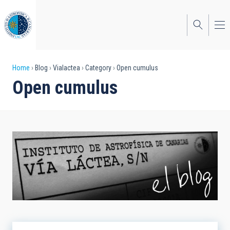
Skip
to
main
content
Breadcrumb
Home
Blog
Vialactea
Category
Open cumulus
Open cumulus