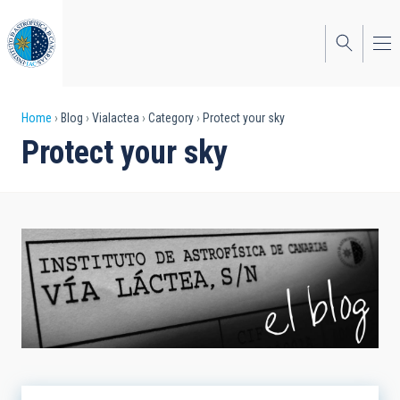
Skip
to
main
content
Breadcrumb
Home
Blog
Vialactea
Category
Protect your sky
Protect your sky