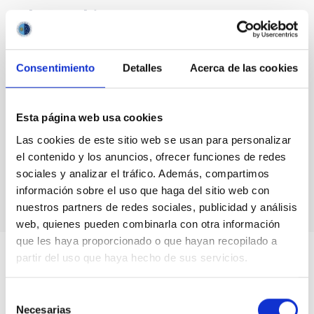
Blog Archive
August 2026
(2)
July 2026
(7)
Consentimiento
Detalles
Acerca de las cookies
June 2026
(2)
April 2026
(1)
March 2026
(2)
Esta página web usa cookies
February 2026
(3)
December 2025
(2)
Las cookies de este sitio web se usan para personalizar
November 2025
(1)
el contenido y los anuncios, ofrecer funciones de redes
October 2025
(3)
sociales y analizar el tráfico. Además, compartimos
August 2025
(1)
información sobre el uso que haga del sitio web con
nuestros partners de redes sociales, publicidad y análisis
web, quienes pueden combinarla con otra información
que les haya proporcionado o que hayan recopilado a
partir del uso que haya hecho de sus servicios.
Selección
Necesarias
de