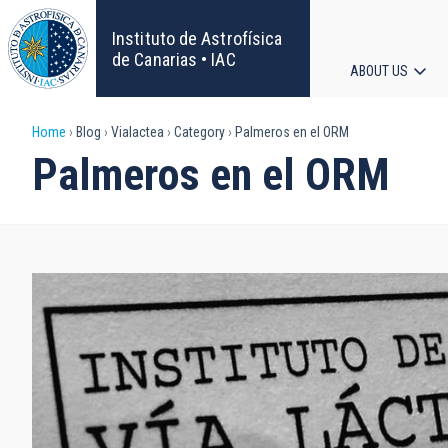
Skip
to
Instituto de Astrofísica
main
de Canarias • IAC
ABOUT US
content
Main
Breadcrumb
Home
Blog
Vialactea
Category
Palmeros en el ORM
navigat
Palmeros en el ORM