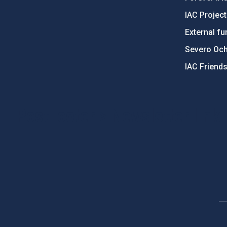
IAC Projec
External fu
Severo Oc
IAC Friend
PostFooter > Newsletter link