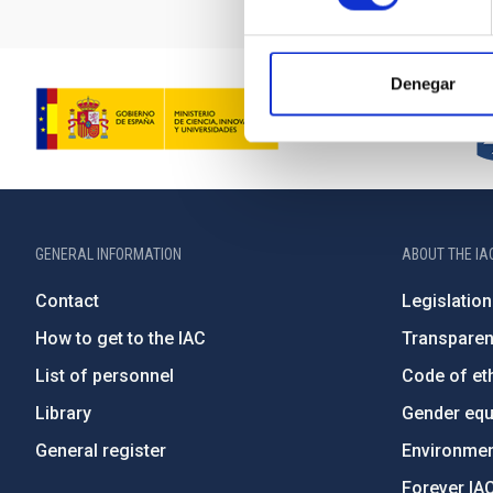
Denegar
GENERAL INFORMATION
ABOUT THE IA
Contact
Legislation
How to get to the IAC
Transpare
List of personnel
Code of eth
Library
Gender equa
General register
Environment
Forever IA