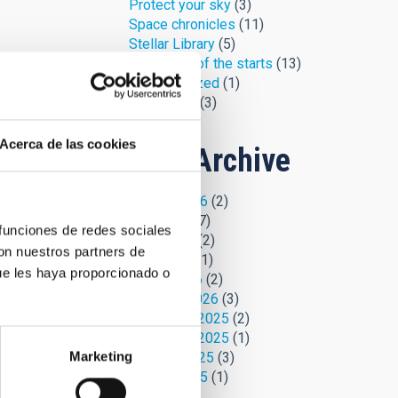
Protect your sky
(3)
Space chronicles
(11)
Stellar Library
(5)
The jargon of the starts
(13)
Uncategorized
(1)
Uni-versus
(3)
Acerca de las cookies
Blog Archive
August 2026
(2)
July 2026
(7)
 funciones de redes sociales
June 2026
(2)
con nuestros partners de
April 2026
(1)
ue les haya proporcionado o
March 2026
(2)
February 2026
(3)
December 2025
(2)
November 2025
(1)
Marketing
October 2025
(3)
August 2025
(1)