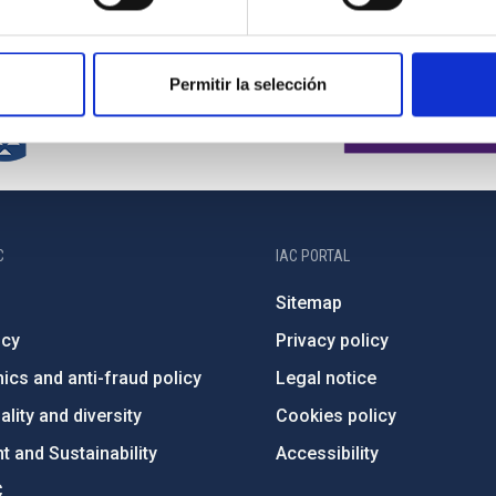
Permitir la selección
C
IAC PORTAL
Sitemap
ncy
Privacy policy
ics and anti-fraud policy
Legal notice
lity and diversity
Cookies policy
 and Sustainability
Accessibility
C