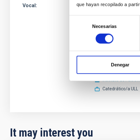
que hayan recopilado a parti
Vocal
Sr.
Javier Andrés
L
Instituto de Astrof
Selección
Investigador/a Cien
Necesarias
de
consentimiento
Sra.
Cristina
Ramos
Instituto de Astrof
Científico/a Titula
Denegar
Sr.
Evencio
Mediavi
Instituto de Astrof
Catedrático/a ULL
It may interest you