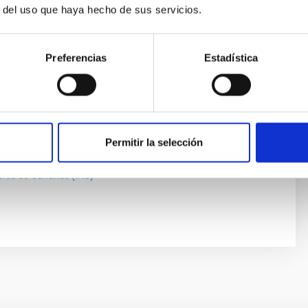
r del uso que haya hecho de sus servicios.
icandro Goldaracena
ísica de Canarias (IAC)
tífico/a OPIS
Preferencias
Estadística
 Almeida
ísica de Canarias (IAC)
r OPIS
Permitir la selección
lla Gradolph
ísica de Canarias (IAC)