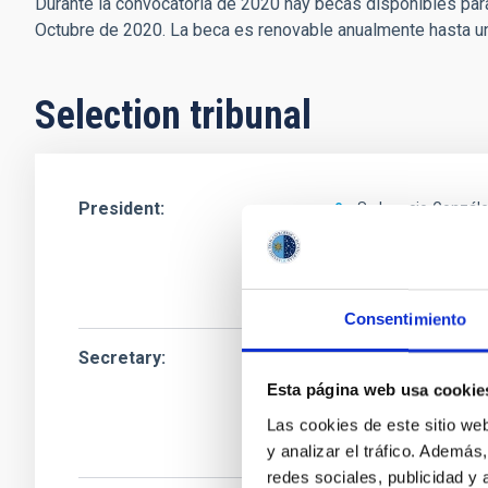
Durante la convocatoria de 2020 hay becas disponibles para:
Octubre de 2020. La beca es renovable anualmente hasta u
Selection tribunal
President
Sr.
Ignacio
Gonzále
Instituto de Astrof
Profesor/a ULL
Consentimiento
Secretary
Mr.
Pablo
Rodrígue
Esta página web usa cookie
Instituto de Astrof
Profesor/a ULL
Las cookies de este sitio we
y analizar el tráfico. Ademá
redes sociales, publicidad y