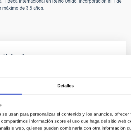
 1 Beca Internacional en Reino Unido: Incorporación el 1 de
n máximo de 3,5 años.
z Martínez-Pais
ísica de Canarias (IAC)
Detalles
z Gil
s
ísica de Canarias (IAC)
b se usan para personalizar el contenido y los anuncios, ofrecer
s, compartimos información sobre el uso que haga del sitio web 
 análisis web, quienes pueden combinarla con otra información q