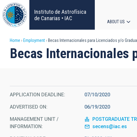
Skip
to
Instituto de Astrofísica
main
de Canarias • IAC
ABOUT US
content
Main
Breadcrumb
Home
Employment
Becas Internacionales para Licenciados y/o Gradu
navigat
Becas Internacionales 
APPLICATION DEADLINE
07/10/2020
ADVERTISED ON
06/19/2020
MANAGEMENT UNIT /
POSTGRADUATE TRA
INFORMATION
secens@iac.es