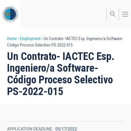
Skip
to
main
content
Breadcrumb
Home
Employment
Un Contrato- IACTEC Esp. Ingeniero/a Software-
Código Proceso Selectivo PS-2022-015
Un Contrato- IACTEC Esp.
Ingeniero/a Software-
Código Proceso Selectivo
PS-2022-015
APPLICATION DEADLINE
05/17/2022