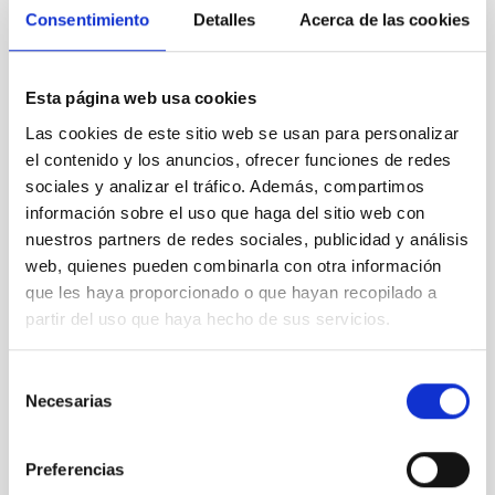
ANEXO III SOLICITUD
Consentimiento
Detalles
Acerca de las cookies
Esta página web usa cookies
Las cookies de este sitio web se usan para personalizar
el contenido y los anuncios, ofrecer funciones de redes
sociales y analizar el tráfico. Además, compartimos
información sobre el uso que haga del sitio web con
nuestros partners de redes sociales, publicidad y análisis
web, quienes pueden combinarla con otra información
que les haya proporcionado o que hayan recopilado a
partir del uso que haya hecho de sus servicios.
Selección
Necesarias
de
consentimiento
Preferencias
It may interest you