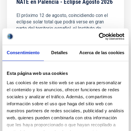
NATE en Palencia - Eclipse Agosto 2026
El próximo 12 de agosto, coincidiendo con el
eclipse solar total que podrá verse en gran
parte del territorio español, el Instituto de
Astrofísica de Canarias (IAC), referente mundial
en física solar, convocará en Palencia a
científicos de primer orden. Vinculados en su
Consentimiento
Detalles
Acerca de las cookies
mayoría al proyecto NATE
20:00
00:00
Esta página web usa cookies
Las cookies de este sitio web se usan para personalizar
el contenido y los anuncios, ofrecer funciones de redes
sociales y analizar el tráfico. Además, compartimos
información sobre el uso que haga del sitio web con
nuestros partners de redes sociales, publicidad y análisis
Go back
web, quienes pueden combinarla con otra información
que les haya proporcionado o que hayan recopilado a