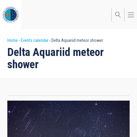
Skip
to
main
content
Breadcrumb
Home
Events calendar
Delta Aquariid meteor shower
Delta Aquariid meteor
shower