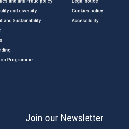
ics and anti-fraud policy
Legal notice
lity and diversity
Cookies policy
 and Sustainability
Accessibility
C
ts
nding
hoa Programme
s
Join our Newsletter