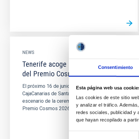
NEWS
Tenerife acoge la primera edición
Consentimiento
del Premio Cosmos en España
El próximo 16 de junio, el Auditorio Fundación
Esta página web usa cookie
CajaCanarias de Santa Cruz de Tenerife será el
Las cookies de este sitio we
escenario de la ceremonia de entrega del
y analizar el tráfico. Ademá
Premio Cosmos 2026, un...
redes sociales, publicidad y
que hayan recopilado a parti
Selección