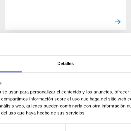
NEWS
The Scientific Committee of the
Detalles
Cosmos Prize holds the
deliberation for the 2026 edition
s
in Madrid
b se usan para personalizar el contenido y los anuncios, ofrecer
s, compartimos información sobre el uso que haga del sitio web 
The Instituto de Astrofísica de Canarias (IAC),
 análisis web, quienes pueden combinarla con otra información q
through the UNDARK Project, Unravelling the
r del uso que haya hecho de sus servicios.
Dark Universe from the Canary Islands
Observatories , funded by the...