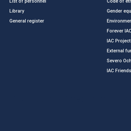
List of personnel
Code of eth
Library
Gender equa
General register
Environment
Forever IA
IAC Projec
External fu
Severo Oc
IAC Friend
PostFooter > Newsletter link