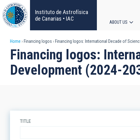
Skip
to
Instituto de Astrofísica
main
de Canarias • IAC
ABOUT US
content
Main
Breadcrumb
Home
Financing logos
Financing logos: International Decade of Scie
navigat
Financing logos: Intern
Development (2024-20
TITLE