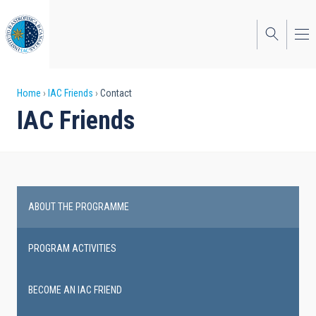
Skip
to
main
content
Breadcrumb
Home
IAC Friends
Contact
IAC Friends
ABOUT THE PROGRAMME
IAC
Friends
PROGRAM ACTIVITIES
BECOME AN IAC FRIEND