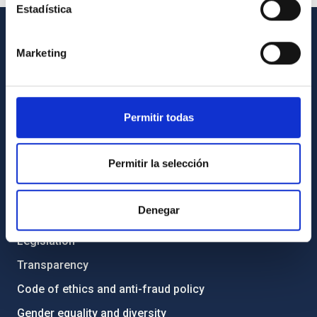
Estadística
GENERAL INFORMATION
Marketing
Contact
How to get to the IAC
Permitir todas
List of personnel
Library
Permitir la selección
General register
Denegar
ABOUT THE IAC
Legislation
Transparency
Code of ethics and anti-fraud policy
Gender equality and diversity