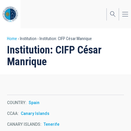
Skip
to
main
content
Breadcrumb
Home
Institution
Institution: CIFP César Manrique
Institution: CIFP César
Manrique
COUNTRY
Spain
CCAA
Canary Islands
CANARY ISLANDS
Tenerife