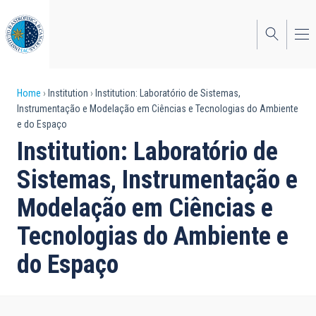
Skip
to
main
content
Breadcrumb
Home
Institution
Institution: Laboratório de Sistemas,
Instrumentação e Modelação em Ciências e Tecnologias do Ambiente
e do Espaço
Institution: Laboratório de
Sistemas, Instrumentação e
Modelação em Ciências e
Tecnologias do Ambiente e
do Espaço