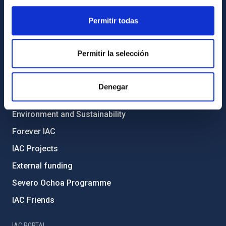
Permitir todas
ABOUT THE IAC
Legislation
Permitir la selección
Transparency
Code of ethics and anti-fraud policy
Denegar
Gender equality and diversity
Environment and Sustainability
Forever IAC
IAC Projects
External funding
Severo Ochoa Programme
IAC Friends
IAC PORTAL