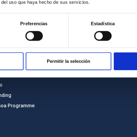
r del uso que haya hecho de sus servicios.
C
IAC PORTAL
Sitemap
Preferencias
Estadística
ncy
Privacy policy
ics and anti-fraud policy
Legal notice
lity and diversity
Cookies policy
Permitir la selección
 and Sustainability
Accessibility
C
ts
nding
hoa Programme
s