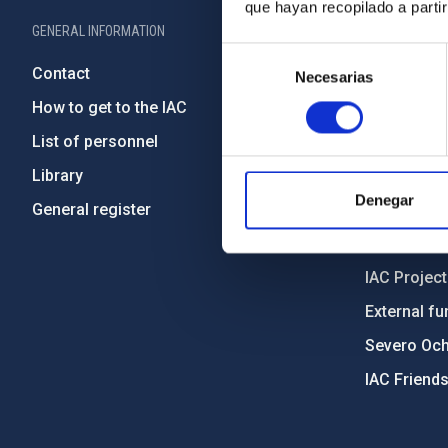
que hayan recopilado a parti
GENERAL INFORMATION
ABOUT THE IA
Selección
Contact
Legislation
Necesarias
de
consentimiento
How to get to the IAC
Transpare
List of personnel
Code of eth
Library
Gender equa
Denegar
General register
Environment
Forever IA
IAC Projec
External fu
Severo Oc
IAC Friend