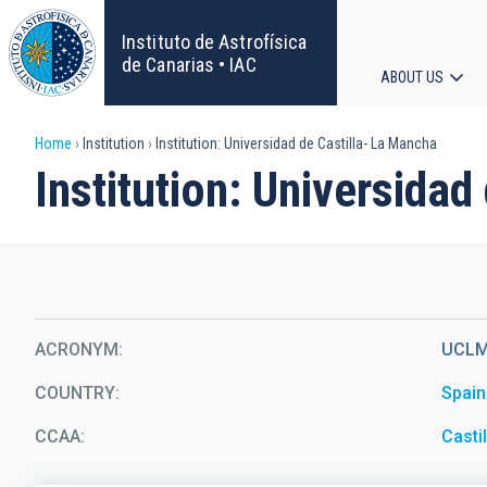
Skip
to
Instituto de Astrofísica
main
de Canarias • IAC
ABOUT US
content
Main
Breadcrumb
Home
Institution
Institution: Universidad de Castilla- La Mancha
navigat
Institution: Universida
ACRONYM
UCL
COUNTRY
Spain
CCAA
Casti