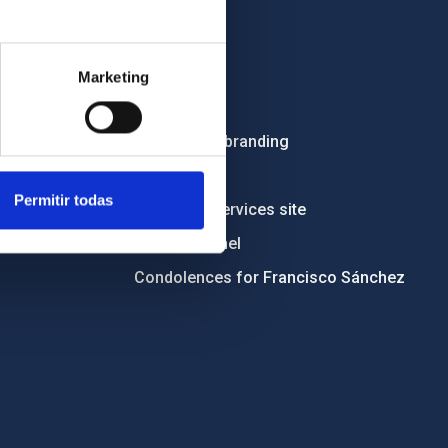
OTHER LINKS
Employment
Marketing
Tenders
Institutional branding
RSS
Permitir todas
Electronic services site
Ethics channel
Condolences for Francisco Sánchez