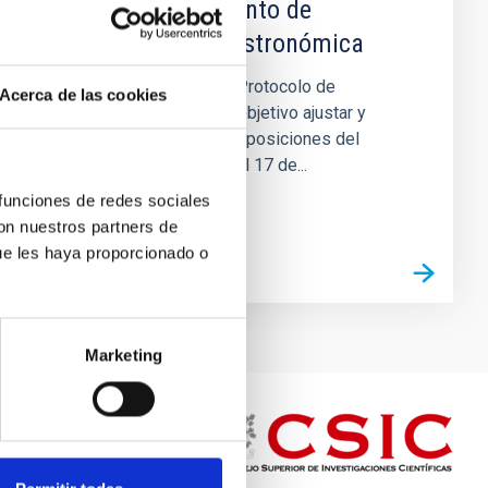
el desarrollo conjunto de
instrumentación astronómica
La segunda enmienda al Protocolo de
Acerca de las cookies
Cooperación tiene como objetivo ajustar y
actualizar las fechas y disposiciones del
acuerdo original firmado el 17 de...
 funciones de redes sociales
con nuestros partners de
ue les haya proporcionado o
Marketing