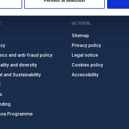
Permitir la selección
C
IAC PORTAL
Sitemap
ncy
Privacy policy
ics and anti-fraud policy
Legal notice
lity and diversity
Cookies policy
 and Sustainability
Accessibility
C
ts
nding
hoa Programme
s