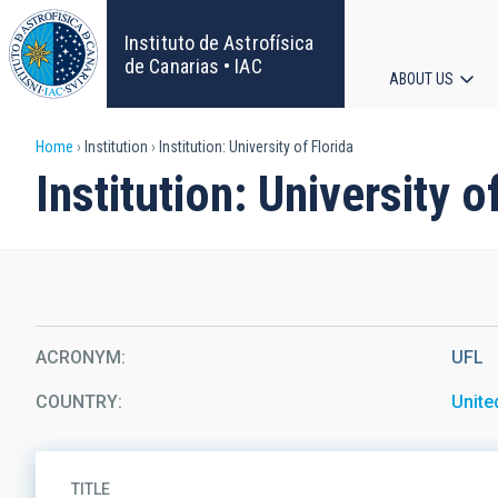
Skip
to
Instituto de Astrofísica
main
de Canarias • IAC
ABOUT US
content
Main
Breadcrumb
Home
Institution
Institution: University of Florida
navigat
Institution: University o
ACRONYM
UFL
COUNTRY
Unite
TITLE