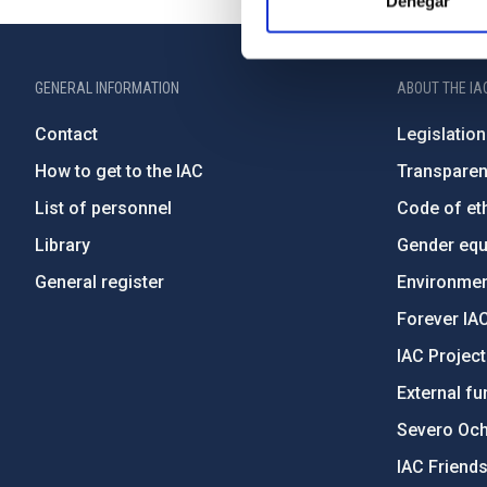
Denegar
GENERAL INFORMATION
ABOUT THE IA
Contact
Legislation
How to get to the IAC
Transpare
List of personnel
Code of eth
Library
Gender equa
General register
Environment
Forever IA
IAC Projec
External fu
Severo Oc
IAC Friend