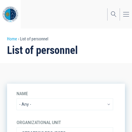
Skip
to
main
content
Breadcrumb
Home
List of personnel
List of personnel
NAME
ORGANIZATIONAL UNIT