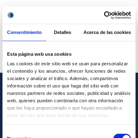
Consentimiento
Detalles
Acerca de las cookies
Esta página web usa cookies
Las cookies de este sitio web se usan para personalizar
el contenido y los anuncios, ofrecer funciones de redes
sociales y analizar el tráfico. Además, compartimos
información sobre el uso que haga del sitio web con
GENERAL INFORMATION
nuestros partners de redes sociales, publicidad y análisis
web, quienes pueden combinarla con otra información
Contact
que les haya proporcionado o que hayan recopilado a
How to get to the IAC
partir del uso que haya hecho de sus servicios.
List of personnel
Selección
Library