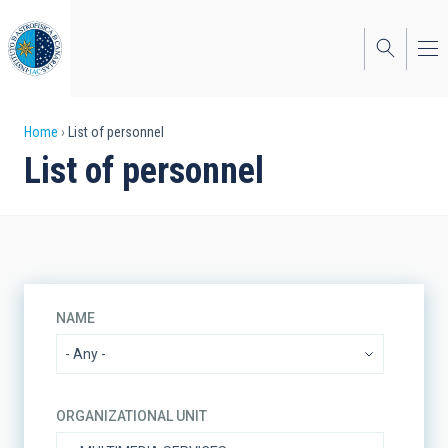
Skip
to
main
content
Breadcrumb
Home
List of personnel
List of personnel
NAME
ORGANIZATIONAL UNIT