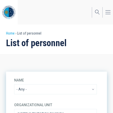
Skip
to
main
content
Breadcrumb
Home
List of personnel
List of personnel
NAME
ORGANIZATIONAL UNIT