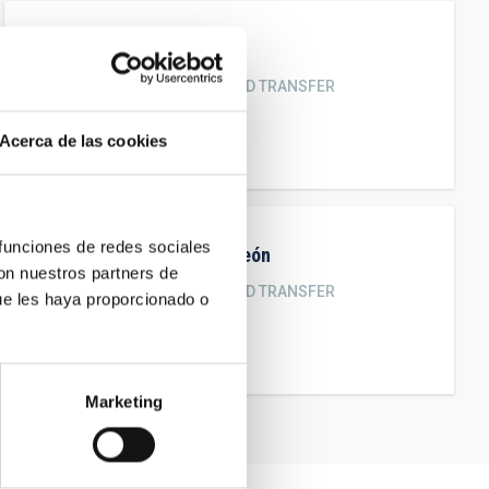
María
Vidal Rohr
SUPPORT FOR RESEARCH AND TRANSFER
Titulado/a Superior
Acerca de las cookies
maria.vidal@iac.es
 funciones de redes sociales
Víctor Manuel
Quintero León
con nuestros partners de
SUPPORT FOR RESEARCH AND TRANSFER
ue les haya proporcionado o
Titulado/a Superior
vquintero@iac.es
Marketing