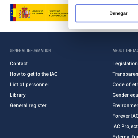
Denegar
GENERAL INFORMATION
ABOUT THE IA
Contact
Legislation
How to get to the IAC
Transpare
List of personnel
Code of eth
Library
Gender equa
General register
Environment
Forever IA
IAC Projec
External fu