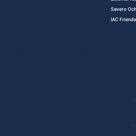
Severo Oc
IAC Friend
PostFooter > Newsletter link