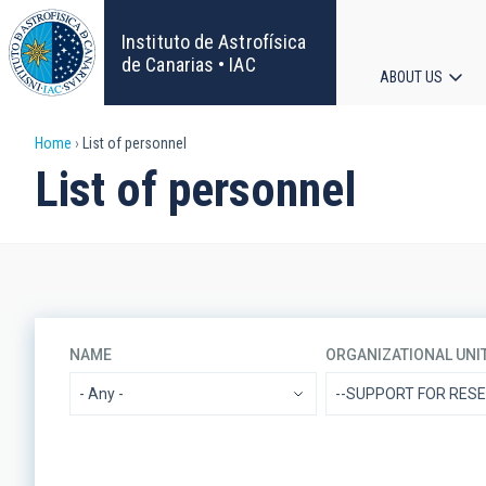
Skip
to
Instituto de Astrofísica
main
de Canarias • IAC
ABOUT US
content
Main
Breadcrumb
Home
List of personnel
navigat
List of personnel
NAME
ORGANIZATIONAL UNI
- Any -
--SUPPORT FOR RES