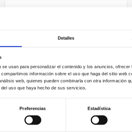
Laura
Riba Costa
SUPPORT FOR RESEARCH AND TRANSFER
Titulado/a Superior
Detalles
laura.riba@iac.es
s
b se usan para personalizar el contenido y los anuncios, ofrecer
Rosa Elvira
Pereyra Acosta
s, compartimos información sobre el uso que haga del sitio web 
SUPPORT FOR RESEARCH AND TRANSFER
 análisis web, quienes pueden combinarla con otra información q
Titulado/a Superior
r del uso que haya hecho de sus servicios.
elvira.pereyra@iac.es
Preferencias
Estadística