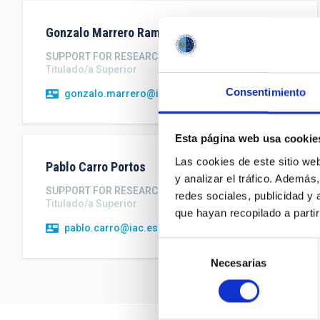
Gonzalo
Marrero Ramallo
SUPPORT FOR RESEARCH AND TRANSFER
Titulado/a Superior
Consentimiento
gonzalo.marrero@iac.es
Esta página web usa cookie
Las cookies de este sitio we
Pablo
Carro Portos
y analizar el tráfico. Ademá
SUPPORT FOR RESEARCH AND TRANSFER
redes sociales, publicidad y
Titulado/a Superior
que hayan recopilado a parti
pablo.carro@iac.es
Selección
Necesarias
de
consentimiento