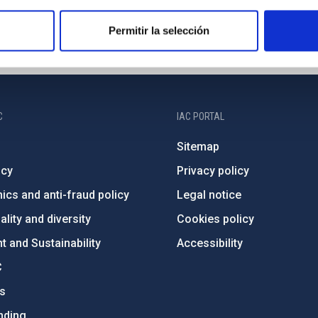
Permitir la selección
C
IAC PORTAL
Sitemap
ncy
Privacy policy
ics and anti-fraud policy
Legal notice
lity and diversity
Cookies policy
 and Sustainability
Accessibility
C
ts
nding