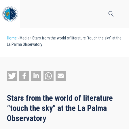
Skip
to
main
content
Breadcrumb
Home
Media
Stars from the world of literature “touch the sky” at the
La Palma Observatory
Stars from the world of literature
“touch the sky” at the La Palma
Observatory