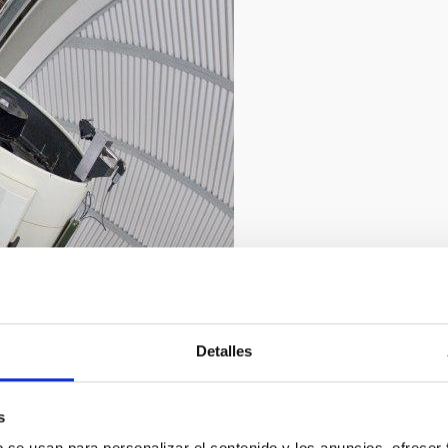
 cielo de Canarias”
2/2019
Detalles
lena Mora
s