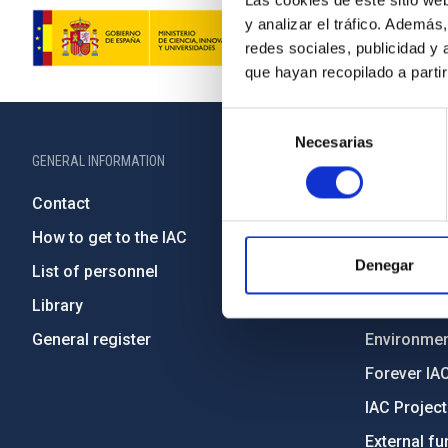
Las cookies de este sitio we
y analizar el tráfico. Ademá
redes sociales, publicidad y
que hayan recopilado a parti
Selección
Necesarias
de
GENERAL INFORMATION
ABOUT THE IA
consentimiento
Contact
Legislation
How to get to the IAC
Transpare
Denegar
List of personnel
Code of eth
Library
Gender equa
General register
Environment
Forever IA
IAC Projec
External fu