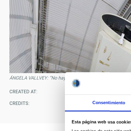
ÁNGELA VALLVEY: “No hay musa que pueda competir con el
CREATED AT
09/1
Consentimiento
CREDITS
E
Esta página web usa cookie