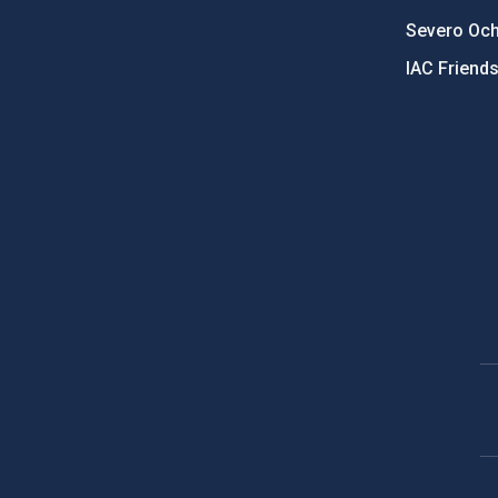
Severo Oc
IAC Friend
PostFooter > Newsletter link