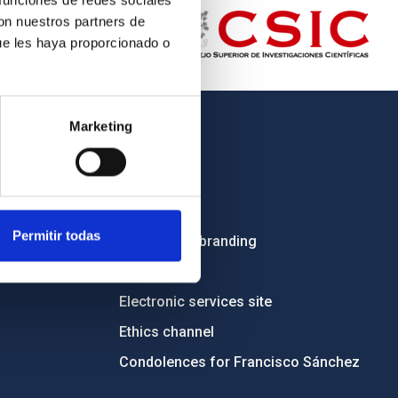
 funciones de redes sociales
con nuestros partners de
ue les haya proporcionado o
Marketing
OTHER LINKS
Employment
Tenders
Permitir todas
Institutional branding
RSS
Electronic services site
Ethics channel
Condolences for Francisco Sánchez