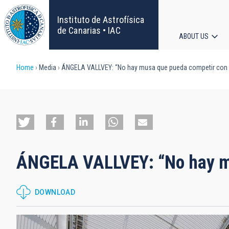
Skip
to
Instituto de Astrofísica
main
de Canarias • IAC
ABOUT US
content
Main
Breadcrumb
Home
Media
ÁNGELA VALLVEY: “No hay musa que pueda competir con el
navigat
ÁNGELA VALLVEY: “No hay mu
DOWNLOAD