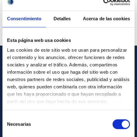
Consentimiento
Detalles
Acerca de las cookies
Esta página web usa cookies
Las cookies de este sitio web se usan para personalizar
el contenido y los anuncios, ofrecer funciones de redes
GENERAL INFORMATION
sociales y analizar el tráfico. Además, compartimos
información sobre el uso que haga del sitio web con
Contact
nuestros partners de redes sociales, publicidad y análisis
web, quienes pueden combinarla con otra información
How to get to the IAC
que les haya proporcionado o que hayan recopilado a
List of personnel
partir del uso que haya hecho de sus servicios.
Library
General register
Selección
Necesarias
de
consentimiento
ABOUT THE IAC