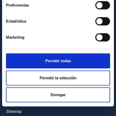
Preferencias
Legislation
Transparency
Estadística
Code of ethics and anti-fraud policy
Gender equality and diversity
Marketing
Environment and Sustainability
Forever IAC
IAC Projects
Permitir todas
External funding
Permitir la selección
Severo Ochoa Programme
IAC Friends
Denegar
IAC PORTAL
Sitemap