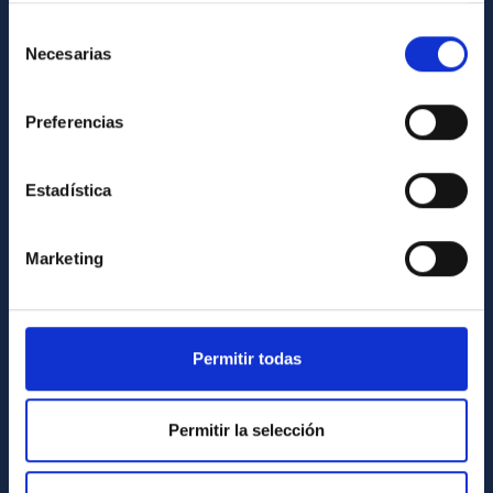
How to get to the IAC
Selección
Necesarias
List of personnel
de
consentimiento
Library
Preferencias
General register
ABOUT THE IAC
Estadística
Legislation
Marketing
Transparency
Code of ethics and anti-fraud policy
Gender equality and diversity
Permitir todas
Environment and Sustainability
Forever IAC
Permitir la selección
IAC Projects