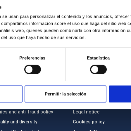
s
itt at the Faculty of Sciences of the ULL. Credit: Elena Mora (IA
b se usan para personalizar el contenido y los anuncios, ofrecer
s, compartimos información sobre el uso que haga del sitio web 
 análisis web, quienes pueden combinarla con otra información q
r del uso que haya hecho de sus servicios.
Preferencias
Estadística
C
IAC PORTAL
Sitemap
Permitir la selección
ncy
Privacy policy
ics and anti-fraud policy
Legal notice
lity and diversity
Cookies policy