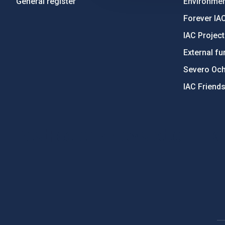
General register
Environment
Forever IA
IAC Projec
External fu
Severo Oc
IAC Friend
PostFooter > Newsletter link