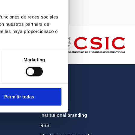
C).
 funciones de redes sociales
con nuestros partners de
ue les haya proporcionado o
Marketing
OTHER LINKS
Employment
Permitir todas
Tenders
Institutional branding
RSS