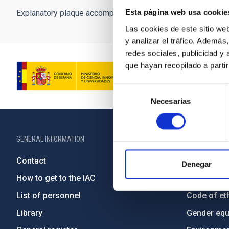
Esta página web usa cookie
Explanatory plaque accompanying the mural by Henrietta Leav
Las cookies de este sitio we
y analizar el tráfico. Ademá
redes sociales, publicidad y
que hayan recopilado a parti
Selección
Necesarias
de
consentimiento
GENERAL INFORMATION
ABOUT THE IA
Contact
Legislation
Denegar
How to get to the IAC
Transpare
List of personnel
Code of eth
Library
Gender equa