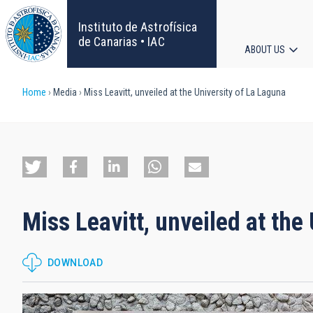
Skip
to
Instituto de Astrofísica
main
de Canarias • IAC
ABOUT US
content
Main
Breadcrumb
Home
Media
Miss Leavitt, unveiled at the University of La Laguna
navigat
Miss Leavitt, unveiled at the
DOWNLOAD