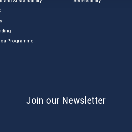
 and Sustainability
Accessibility
C
ts
nding
hoa Programme
s
Join our Newsletter