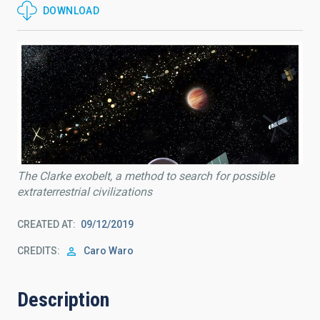
DOWNLOAD
The Clarke exobelt, a method to search for possible
extraterrestrial civilizations
CREATED AT
09/12/2019
CREDITS
Caro Waro
Description