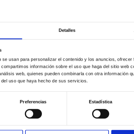
Detalles
C
IAC PORTAL
Sitemap
s
ncy
Privacy policy
b se usan para personalizar el contenido y los anuncios, ofrecer
ics and anti-fraud policy
Legal notice
s, compartimos información sobre el uso que haga del sitio web 
 análisis web, quienes pueden combinarla con otra información q
lity and diversity
Cookies policy
r del uso que haya hecho de sus servicios.
 and Sustainability
Accessibility
C
Preferencias
Estadística
ts
nding
hoa Programme