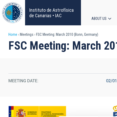
Skip
to
Instituto de Astrofísica
main
de Canarias • IAC
ABOUT US
content
Main
Breadcrumb
Home
Meetings
FSC Meeting: March 2010 (Bonn, Germany)
navigat
FSC Meeting: March 20
MEETING DATE
02/0