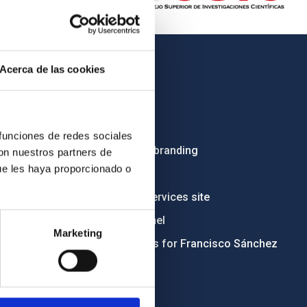
Acerca de las cookies
OTHER LINKS
Employment
Tenders
 funciones de redes sociales
Institutional branding
con nuestros partners de
ue les haya proporcionado o
RSS
Electronic services site
Ethics channel
Marketing
Condolences for Francisco Sánchez