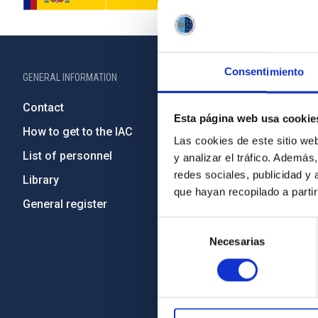
Consentimiento
GENERAL INFORMATION
ABOUT THE IA
Contact
Legislation
Esta página web usa cookie
How to get to the IAC
Transpare
Las cookies de este sitio we
List of personnel
Code of eth
y analizar el tráfico. Ademá
redes sociales, publicidad y
Library
Gender equa
que hayan recopilado a parti
General register
Environment
Selección
Forever IA
Necesarias
de
IAC Projec
consentimiento
External fu
Severo Oc