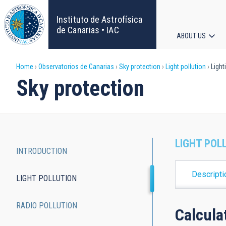
Skip
to
Instituto de Astrofísica
main
de Canarias • IAC
ABOUT US
content
Main
Breadcrumb
Home
Observatorios de Canarias
Sky protection
Light pollution
Light
navigat
Sky protection
LIGHT POL
INTRODUCTION
Main
Descripti
LIGHT POLLUTION
navigation
RADIO POLLUTION
Calcula