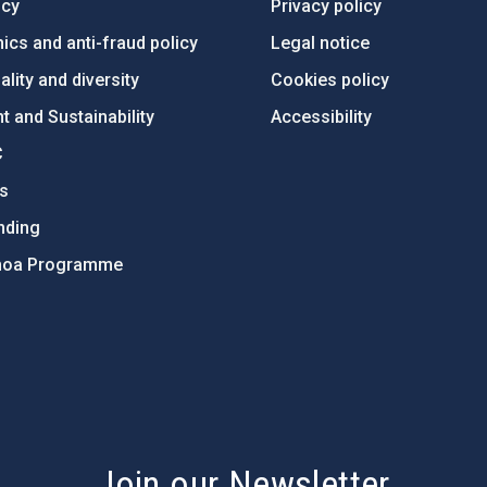
ncy
Privacy policy
ics and anti-fraud policy
Legal notice
lity and diversity
Cookies policy
 and Sustainability
Accessibility
C
ts
nding
hoa Programme
s
Join our Newsletter