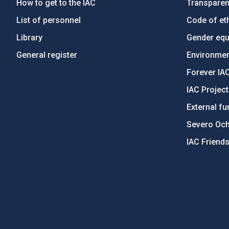
How to get to the IAC
Transpare
List of personnel
Code of eth
Library
Gender equa
General register
Environment
Forever IA
IAC Projec
External fu
Severo Oc
IAC Friend
PostFooter > Newsletter link