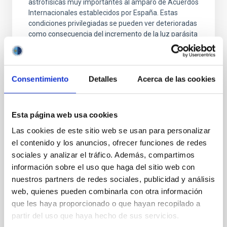
astrofísicas muy importantes al amparo de Acuerdos
Internacionales establecidos por España. Estas
condiciones privilegiadas se pueden ver deterioradas
como consecuencia del incremento de la luz parásita
debida al alumbrado de exteriores, al funcionamiento
de emisoras radioeléctricas o a la contaminación
atmosférica producida por las industrias y servicios,
incluidos las estelas y los gases de escape de los
Consentimiento
Detalles
Acerca de las cookies
aviones. La Ley 31/1988, de 31 de octubre, establece
un conjunto de medidas tendentes a garantizar la
notable calidad de los observatorios del Instituto de
Esta página web usa cookies
Astrofísica de Canarias, siguiendo las
recomendaciones de la Unión Astronómica
Las cookies de este sitio web se usan para personalizar
Internacional. Estas medidas determinan ciertas
el contenido y los anuncios, ofrecer funciones de redes
limitaciones en lo referente al alumbrado de
sociales y analizar el tráfico. Además, compartimos
exteriores, la instalación y funcionamiento de
información sobre el uso que haga del sitio web con
emisoras de radio y al establecimiento de industrias,
nuestros partners de redes sociales, publicidad y análisis
actividades potencialmente contaminadoras de la
web, quienes pueden combinarla con otra información
atmósfera. El presente Reglamento tiene por objeto
que les haya proporcionado o que hayan recopilado a
establecer las condiciones y los límites tolerables de
todos los factores que se revelen degradantes de la
partir del uso que haya hecho de sus servicios.
calidad astronómica del cielo sobre las zonas que