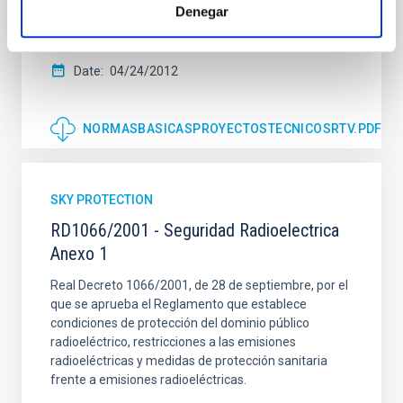
Denegar
televisión). Secretaría de Estado de Telecomunicaciones
y para la Sociedad de la Información
Date
04/24/2012
NORMASBASICASPROYECTOSTECNICOSRTV.PDF
SKY PROTECTION
RD1066/2001 - Seguridad Radioelectrica
Anexo 1
Real Decreto 1066/2001, de 28 de septiembre, por el
que se aprueba el Reglamento que establece
condiciones de protección del dominio público
radioeléctrico, restricciones a las emisiones
radioeléctricas y medidas de protección sanitaria
frente a emisiones radioeléctricas.