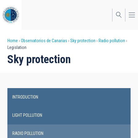
Skip
to
main
content
Breadcrumb
Home
Observatorios de Canarias
Sky protection
Radio pollution
Legislation
Sky protection
INTRODUCTION
Main
navigation
LIGHT POLLUTION
RADIO POLLUTION