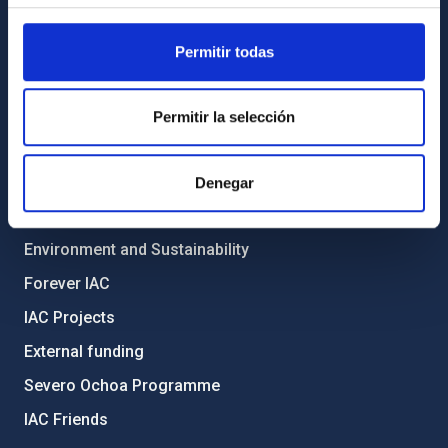
General register
Permitir todas
ABOUT THE IAC
Legislation
Permitir la selección
Transparency
Code of ethics and anti-fraud policy
Denegar
Gender equality and diversity
Environment and Sustainability
Forever IAC
IAC Projects
External funding
Severo Ochoa Programme
IAC Friends