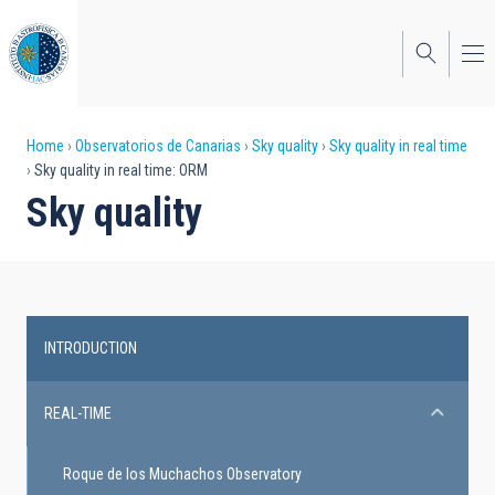
Skip
to
main
content
Breadcrumb
Home
Observatorios de Canarias
Sky quality
Sky quality in real time
Sky quality in real time: ORM
Sky quality
INTRODUCTION
Main
navigation
REAL-TIME
Roque de los Muchachos Observatory