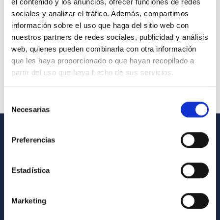
el contenido y los anuncios, ofrecer funciones de redes
sociales y analizar el tráfico. Además, compartimos
información sobre el uso que haga del sitio web con
nuestros partners de redes sociales, publicidad y análisis
web, quienes pueden combinarla con otra información
que les haya proporcionado o que hayan recopilado a
partir del uso que haya hecho de sus servicios.
Selección
Necesarias
de
consentimiento
Preferencias
GENERAL INFORMATION
Contact
Estadística
How to get to the IAC
List of personnel
Marketing
Library